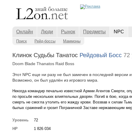
Онлайн
Люди
Рынок
Предметы
NPC
Поиск
Рейд-боссы
Маммоны
Клинок Судьбы Танатос
Рейдовый Босс
72 
Doom Blade Thanatos Raid Boss
Этот NPC еще ни разу не был замечен в последней версии и
Возможно, он был удалён из игрового мира.
Некогда командир печально известной Армии Агентов Смерти, опу
по просьбе нескольких влиятельных дворян. Погиб в бою, когда 
смерть не смогла утолить его жажду крови. Воззвав к силам Тьмы
былых сражений и грозит Пограничной Заставе нержавеющим ме
Уровень
72
HP
1 826 034