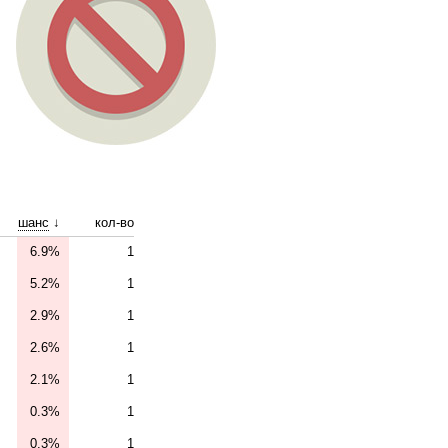
шанс
↓
кол-во
6.9%
1
5.2%
1
2.9%
1
2.6%
1
2.1%
1
0.3%
1
0.3%
1