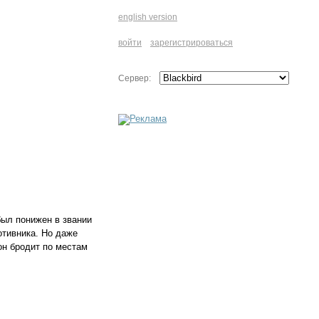
english version
войти
зарегистрироваться
Сервер:
был понижен в звании
отивника. Но даже
он бродит по местам