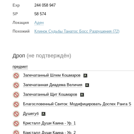
Exp
244 058 947
SP
58 574
Локация
Аден
Похожий
Клинок Судьбы Танатос Босс Разрушения (72)
Дроп
(не подтверждён)
предмет
Запечатанный Шлем Кошмаров
Запечатанная Диадема Величия
Запечатанный Щит Кошмаров
Благословенный Свиток: Модифицировать Доспех Ранга S
Душегуб
Кристалл Души Каина - Ур. 1
Кристалл Души Каина - Ур. 2