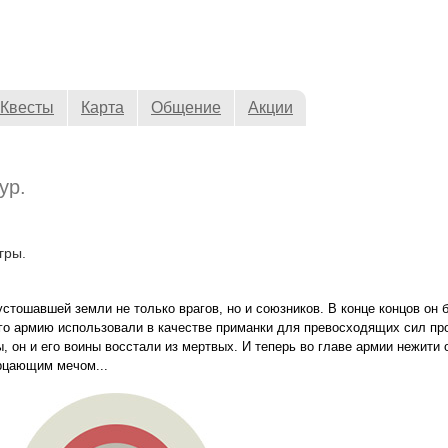
Квесты
Карта
Общение
Акции
ур.
гры.
стошавшей земли не только врагов, но и союзников. В конце концов он 
его армию использовали в качестве приманки для превосходящих сил пр
, он и его воины восстали из мертвых. И теперь во главе армии нежити 
рцающим мечом...