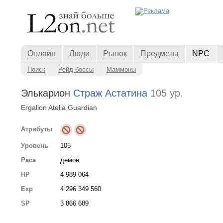
Онлайн
Люди
Рынок
Предметы
NPC
Поиск
Рейд-боссы
Маммоны
Элькарион
Страж Астатина
105 ур.
Ergalion Atelia Guardian
Атрибуты
Уровень
105
Раса
демон
HP
4 989 064
Exp
4 296 349 560
SP
3 866 689