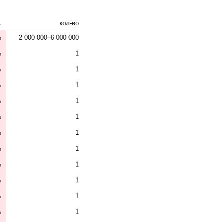
↓
кол-во
%
2 000 000–6 000 000
%
1
%
1
%
1
%
1
%
1
%
1
%
1
%
1
%
1
%
1
%
1