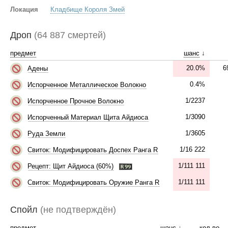
Локация
Кладбище Короля Змей
Дроп
(64 887 смертей)
предмет
шанс
↓
20.0%
6
Адены
0.4%
Испорченное Металлическое Волокно
1/2237
Испорченное Прочное Волокно
1/3090
Испорченный Материал Щита Айдиоса
1/3605
Руда Земли
1/16 222
Свиток: Модифицировать Доспех Ранга R
1/111 111
Рецепт: Щит Айдиоса (60%)
1/111 111
Свиток: Модифицировать Оружие Ранга R
Спойл
(не подтверждён)
предмет
шанс
↓
кол-во