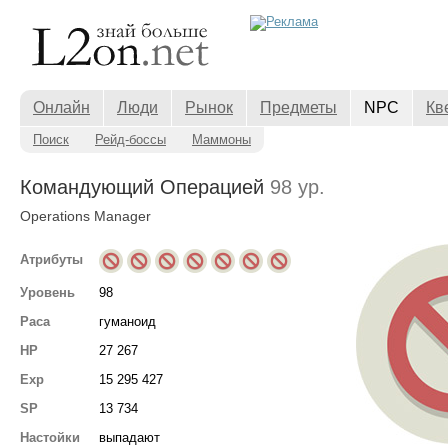
Онлайн
Люди
Рынок
Предметы
NPC
Кв
Поиск
Рейд-боссы
Маммоны
Командующий Операцией
98 ур.
Operations Manager
Атрибуты
Уровень
98
Раса
гуманоид
HP
27 267
Exp
15 295 427
SP
13 734
Настойки
выпадают