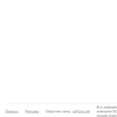
Вся информа
Помощь
Реклама
Обратная связь:
a@l2on.net
компании NCS
людям играт