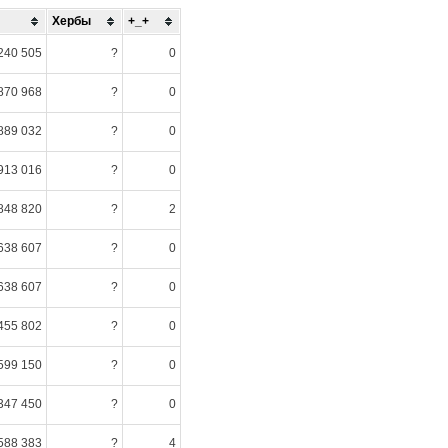
Хербы
+_+
240 505
?
0
870 968
?
0
889 032
?
0
913 016
?
0
848 820
?
2
638 607
?
0
638 607
?
0
455 802
?
0
599 150
?
0
347 450
?
0
588 383
?
4