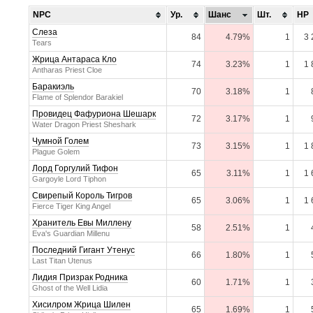
NPC
Ур.
Шанс
Шт.
HP
Слеза
84
4.79%
1
3 
Tears
Жрица Антараса Кло
74
3.23%
1
1 
Antharas Priest Cloe
Баракиэль
70
3.18%
1
Flame of Splendor Barakiel
Провидец Фафуриона Шешарк
72
3.17%
1
Water Dragon Priest Sheshark
Чумной Голем
73
3.15%
1
1 
Plague Golem
Лорд Горгулий Тифон
65
3.11%
1
1 
Gargoyle Lord Tiphon
Свирепый Король Тигров
65
3.06%
1
1 
Fierce Tiger King Angel
Хранитель Евы Миллену
58
2.51%
1
Eva's Guardian Millenu
Последний Гигант Утенус
66
1.80%
1
Last Titan Utenus
Лидия Призрак Родника
60
1.71%
1
Ghost of the Well Lidia
Хисилром Жрица Шилен
65
1.69%
1