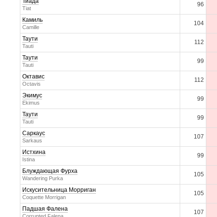
Тиада
96
Tiat
Камиль
104
Camille
Таути
112
Tauti
Таути
99
Tauti
Октавис
112
Octavis
Экимус
99
Ekimus
Таути
99
Tauti
Саркаус
107
Sarkaus
Истхина
99
Istina
Блуждающая Фурха
105
Wandering Purka
Искусительница Морриган
105
Coquette Morrigan
Падшая Фалена
107
Corrupted Falena