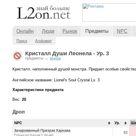
Онлайн
Люди
Рынок
Предметы
NPC
Поиск
Алфавит
Кристалл Души Леонела - Ур. 3
предметы →
рынок
Кристалл, наполненный душой монстра. Придает особые свойств
Английское название: Lionel's Soul Crystal Lv. 3
Характеристики предмета
Вес:
20
Дроп
NPC
Ур.
Ша
Зачарованный Призрак Харнака
92
Enhanced Harnak's Wraith