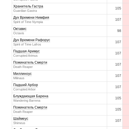
Хранитель Гастра
105
Guardian Gastra
Дух Времени Нимфия
107
Spirit of Time Nympia
Октавис
98
Octavis
Дух Времени Рафорус
107
Spirit of Time Lafros
Падшая Аримус
107
Corrupted Arimus
Пожинатель Смерти
107
Death Reaper
Миллиноус
107
Milinaus
Падший Арбор
107
Corrupted Arbor
Блуждающая Барена
105
Wandering Barrena
Пожинатель Смерти
105
Death Reaper
Шаймеус
107
Shimeus