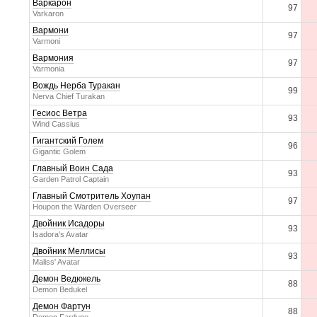
Варкарон
97
Varkaron
Вармони
97
Varmoni
Вармония
97
Varmonia
Вождь Нерба Туракан
99
Nerva Chief Turakan
Гесиос Ветра
93
Wind Cassius
Гигантский Голем
96
Gigantic Golem
Главный Воин Сада
93
Garden Patrol Captain
Главный Смотритель Хоупан
97
Houpon the Warden Overseer
Двойник Исадоры
93
Isadora's Avatar
Двойник Меллисы
93
Maliss' Avatar
Демон Ведюкель
88
Demon Bedukel
Демон Фартун
88