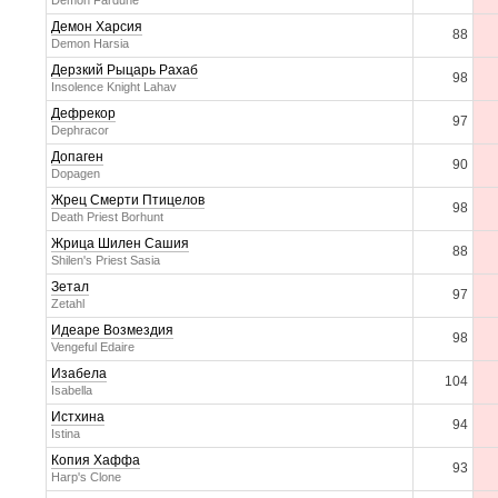
Demon Fardune
Демон Харсия
88
Demon Harsia
Дерзкий Рыцарь Рахаб
98
Insolence Knight Lahav
Дефрекор
97
Dephracor
Допаген
90
Dopagen
Жрец Смерти Птицелов
98
Death Priest Borhunt
Жрица Шилен Сашия
88
Shilen's Priest Sasia
Зетал
97
Zetahl
Идеаре Возмездия
98
Vengeful Edaire
Изабела
104
Isabella
Истхина
94
Istina
Копия Хаффа
93
Harp's Clone