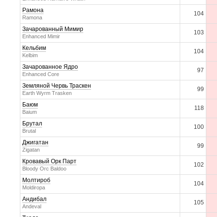
Рамона
104
Ramona
Зачарованный Мимир
103
Enhanced Mimir
Кельбим
104
Kelbim
Зачарованное Ядро
97
Enhanced Core
Земляной Червь Траскен
99
Earth Wyrm Trasken
Баюм
118
Baium
Брутал
100
Brutal
Джигатан
99
Zigatan
Кровавый Орк Парт
102
Bloody Orc Baldoo
Молтироб
104
Moldiropa
Андибал
105
Andeval