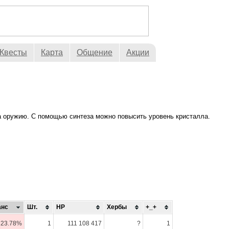
Квесты
Карта
Общение
Акции
а оружию. С помощью синтеза можно повысить уровень кристалла.
нс
Шт.
HP
Хербы
+_+
23.78%
1
111 108 417
?
1