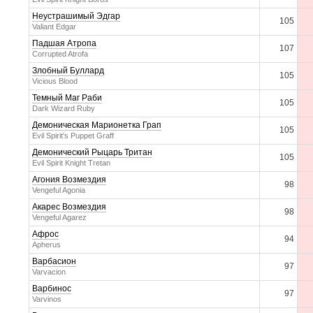
Неустрашимый Эдгар
105
Valiant Edgar
Падшая Атропа
107
Corrupted Atrofa
Злобный Буллард
105
Vicious Blood
Темный Маг Раби
105
Dark Wizard Ruby
Демоническая Марионетка Грап
105
Evil Spirit's Puppet Graff
Демонический Рыцарь Тритан
105
Evil Spirit Knight Tretan
Агония Возмездия
98
Vengeful Agonia
Акарес Возмездия
98
Vengeful Agarez
Афрос
94
Apherus
Варбасион
97
Varvacion
Варбинос
97
Varvinos