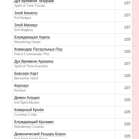
Дух Времени Тизураки
107
Spirit of Time Tisraki
Злой Кинигос
107
Evil Kinigos
Злой Магикус
107
Evil Magikus
Блуждающая Харпа
105
Wandering Harpe
Командир Патрульных Поу
105
Patrol Commander Pho
Дух Времени Арахина
107
Spirit of Time Arachine
Берсерк Харт
105
Berserker Hard
Керпаус
107
Kerfaus
Демон Алуцио
105
Evil Spirit Alusion
Коварный Кроби
105
Cunning Croby
Блуждающий Кроамис
105
Wandering Croamis
Демонический Рыцарь Борос
105
Evil Spirit Knight Boros