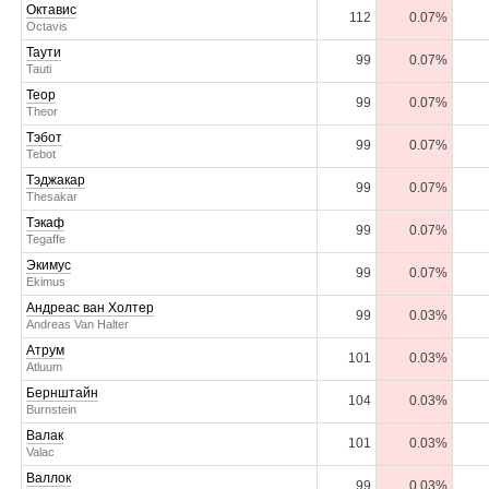
Октавис
112
0.07%
Octavis
Таути
99
0.07%
Tauti
Теор
99
0.07%
Theor
Тэбот
99
0.07%
Tebot
Тэджакар
99
0.07%
Thesakar
Тэкаф
99
0.07%
Tegaffe
Экимус
99
0.07%
Ekimus
Андреас ван Холтер
99
0.03%
Andreas Van Halter
Атрум
101
0.03%
Atluum
Бернштайн
104
0.03%
Burnstein
Валак
101
0.03%
Valac
Валлок
99
0.03%