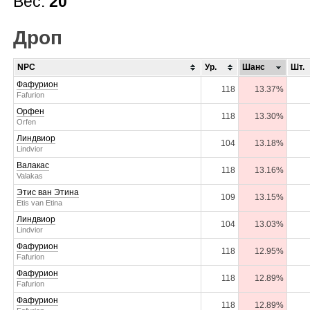
Вес:
20
Дроп
NPC
Ур.
Шанс
Шт.
Фафурион
118
13.37%
Fafurion
Орфен
118
13.30%
Orfen
Линдвиор
104
13.18%
Lindvior
Валакас
118
13.16%
Valakas
Этис ван Этина
109
13.15%
Etis van Etina
Линдвиор
104
13.03%
Lindvior
Фафурион
118
12.95%
Fafurion
Фафурион
118
12.89%
Fafurion
Фафурион
118
12.89%