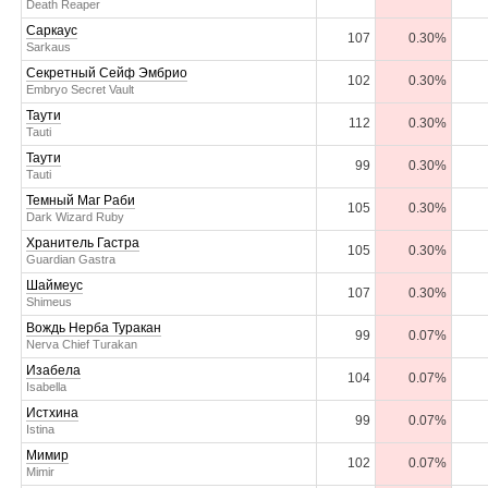
Death Reaper
Саркаус
107
0.30%
Sarkaus
Секретный Сейф Эмбрио
102
0.30%
Embryo Secret Vault
Таути
112
0.30%
Tauti
Таути
99
0.30%
Tauti
Темный Маг Раби
105
0.30%
Dark Wizard Ruby
Хранитель Гастра
105
0.30%
Guardian Gastra
Шаймеус
107
0.30%
Shimeus
Вождь Нерба Туракан
99
0.07%
Nerva Chief Turakan
Изабела
104
0.07%
Isabella
Истхина
99
0.07%
Istina
Мимир
102
0.07%
Mimir