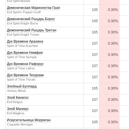
Evil Spirit Alusion
Демоническая Марионетка Грап
105
0.30%
Evil Spirit's Puppet Graff
Демонический Рыцарь Борос
105
0.30%
Evil Spirit Knight Boros
Демонический Рыцарь Тритан
105
0.30%
Evil Spirit Knight Tretan
Дух Времени Арахина
107
0.30%
Spirit of Time Arachine
Дух Времени Нимфия
107
0.30%
Spirit of Time Nympia
Дух Времени Рафорус
107
0.30%
Spirit of Time Lafros
Дух Времени Тизураки
107
0.30%
Spirit of Time Tisraki
Злобный Буллард
105
0.30%
Vicious Blood
Злой Кинигос
107
0.30%
Evil Kinigos
Злой Магикус
107
0.30%
Evil Magikus
Искусительница Морриган
105
0.30%
Coquette Morrigan