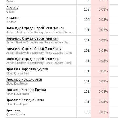
Balok
Гиллату
102
0.03%
Gilatu
Исадора
105
0.03%
Isadora
Командир Отряда Серой Тени Дженон
101
0.03%
Ashen Shadow Expeditionary Force Leaders Xenon
Командир Отряда Серой Тени Кай
101
0.03%
Ashen Shadow Expeditionary Force Leaders Kai
Командир Отряда Серой Тени Канту
101
0.03%
Ashen Shadow Expeditionary Force Leaders Kantu
Командир Отряда Серой Тени Хейн
101
0.03%
Ashen Shadow Expeditionary Force Leaders Heine
Кровавая Королева Джулия
101
0.03%
Blood Queen Julia
Кровавое Исчадие Акун
101
0.03%
Blood Devil Akun
Кровавое Исчадие Брутал
101
0.03%
Blood Devil Brutal
Кровавое Исчадие Эпика
101
0.03%
Blood Devil Epica
Крошана
110
0.03%
Queen Krosha