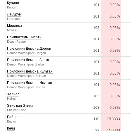
Курион
101
0.03%
Kurion
Лабурум
101
0.03%
Lebruum
Меллиса
105
0.03%
Maliss
Пожинатель Смерти
101
0.03%
Death Reaper
Поклонник Демона Доргон
101
0.03%
Demon Worshipper Dorgon
Поклонник Демона Зарка
101
0.03%
Demon Worshipper Zarka
Поклонник Демона Культан
101
0.03%
Demon Worshipper Kultaan
Поклонник Демона Нолтан
101
0.03%
Demon Worshipper Nortan
Хелиос
105
0.03%
Helios
Этис ван Этина
108
0.03%
Etis van Etina
Байлор
110
1/13333
Baylor
Кечи
99
1/33333