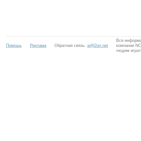
Вся информа
Помощь
Реклама
Обратная связь:
a@l2on.net
компании NCS
людям играт