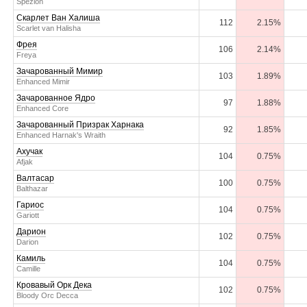
Spezion
Скарлет Ван Халиша
112
2.15%
Scarlet van Halisha
Фрея
106
2.14%
Freya
Зачарованный Мимир
103
1.89%
Enhanced Mimir
Зачарованное Ядро
97
1.88%
Enhanced Core
Зачарованный Призрак Харнака
92
1.85%
Enhanced Harnak's Wraith
Ахучак
104
0.75%
Afjak
Валтасар
100
0.75%
Balthazar
Гариос
104
0.75%
Gariott
Дарион
102
0.75%
Darion
Камиль
104
0.75%
Camille
Кровавый Орк Дека
102
0.75%
Bloody Orc Decca