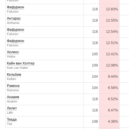
Fafurion
Фафурион
118
12.83%
Fafurion
Антарас
118
12.55%
Antharas
Фафурион
118
12.54%
Fafurion
Фафурион
118
12.51%
Fafurion
Хелиос
105
12.41%
Helios
Кайн ван Холтер
109
12.08%
Kain van Halter
Кельбим
104
9.44%
Kelbim
Рамона
104
6.56%
Ramona
Анаким
118
6.52%
Anakim
Лилит
118
6.47%
Lilith
Тиада
108
4.38%
Tiat