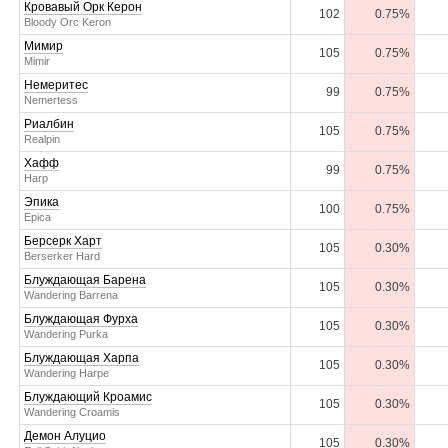
Кровавый Орк Керон
102
0.75%
Bloody Orc Keron
Мимир
105
0.75%
Mimir
Немеритес
99
0.75%
Nemertess
Риалбин
105
0.75%
Realpin
Хафф
99
0.75%
Harp
Эпика
100
0.75%
Epica
Берсерк Харт
105
0.30%
Berserker Hard
Блуждающая Барена
105
0.30%
Wandering Barrena
Блуждающая Фурха
105
0.30%
Wandering Purka
Блуждающая Харпа
105
0.30%
Wandering Harpe
Блуждающий Кроамис
105
0.30%
Wandering Croamis
Демон Алуцио
105
0.30%