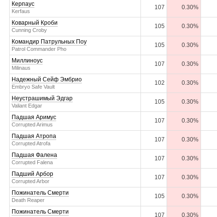
Керпаус
107
0.30%
Kerfaus
Коварный Кроби
105
0.30%
Cunning Croby
Командир Патрульных Поу
105
0.30%
Patrol Commander Pho
Миллиноус
107
0.30%
Milinaus
Надежный Сейф Эмбрио
102
0.30%
Embryo Safe Vault
Неустрашимый Эдгар
105
0.30%
Valiant Edgar
Падшая Аримус
107
0.30%
Corrupted Arimus
Падшая Атропа
107
0.30%
Corrupted Atrofa
Падшая Фалена
107
0.30%
Corrupted Falena
Падший Арбор
107
0.30%
Corrupted Arbor
Пожинатель Смерти
105
0.30%
Death Reaper
Пожинатель Смерти
107
0.30%