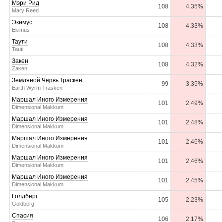
Мэри Рид
108
4.35%
Mary Reed
Экимус
108
4.33%
Ekimus
Таути
108
4.33%
Tauti
Закен
108
4.32%
Zaken
Земляной Червь Траскен
99
3.35%
Earth Wyrm Trasken
Маршал Иного Измерения
101
2.49%
Dimensional Makkum
Маршал Иного Измерения
101
2.48%
Dimensional Makkum
Маршал Иного Измерения
101
2.46%
Dimensional Makkum
Маршал Иного Измерения
101
2.46%
Dimensional Makkum
Маршал Иного Измерения
101
2.45%
Dimensional Makkum
Голдберг
105
2.23%
Goldberg
Спасия
106
2.17%