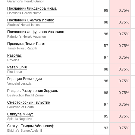
Garamor's Herald Gariott
Посланник Линдвиора Нюма
98
0.75%
Lindvior's Herald Numa
Посланник Скелуса Искиос
98
0.75%
Skellrus' Herald Iskios
Посланник Фафуриона Акварион
98
0.75%
Fafurion's Herald Aquarion
Провидец Тимак Рагот
57
0.75%
Timak Priest Ragoth
Раволас
97
0.75%
Ravolas
Ратар Огня
98
0.75%
Fire Ladar
Рерация Возмездия
98
0.75%
Vengeful Lerazia
Рыцарь Разрушения Зеруэль
98
0.75%
Destruction Knight Zeruel
Смертоносный Гильотин
97
0.75%
Guillotine of Death
Спикула Минус
95
0.75%
Spicula Negative
Статуя Ехидны Абельсниф
93
0.75%
Ekidna's Statue Abelsnif