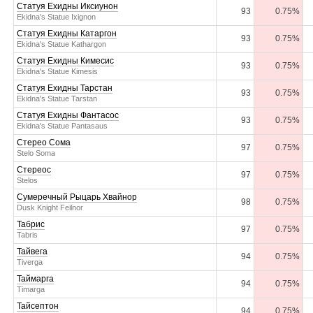
Статуя Ехидны Иксиунон
93
0.75%
Ekidna's Statue Ixignon
Статуя Ехидны Катаргон
93
0.75%
Ekidna's Statue Kathargon
Статуя Ехидны Кимесис
93
0.75%
Ekidna's Statue Kimesis
Статуя Ехидны Тарстан
93
0.75%
Ekidna's Statue Tarstan
Статуя Ехидны Фантасос
93
0.75%
Ekidna's Statue Pantasaus
Стерео Сома
97
0.75%
Stelo Soma
Стереос
97
0.75%
Stelos
Сумеречный Рыцарь Хвайнор
98
0.75%
Dusk Knight Feilnor
Табрис
97
0.75%
Tabris
Тайвега
94
0.75%
Tiverga
Таймарга
94
0.75%
Timarga
Тайсептон
94
0.75%