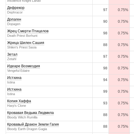
Insolence Knight Lahav
Дефрекор
97
0.75%
Dephracor
Допаген
90
0.75%
Dopagen
Жрец Смерти Птицелов
98
0.75%
Death Priest Borhunt
Жрица Шилен Сашия
88
0.75%
Shilen's Priest Sasia
Зетал
97
0.75%
Zetahl
Идеаре Возмездия
98
0.75%
Vengeful Edaire
Истхина
94
0.75%
Istina
Истхина
99
0.75%
Istina
Копия Хаффа
93
0.75%
Harp's Clone
Кровавая Ведьма Людмила
88
0.75%
Bloody Witch Rumilla
Кровавый Дракон Земли Гагия
88
0.75%
Bloody Earth Dragon Gagia