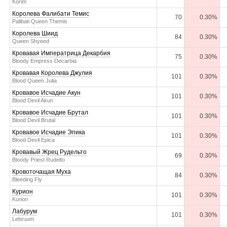
Korim
Королева Фалибати Темис
70
0.30%
Palibati Queen Themis
Королева Шиид
84
0.30%
Queen Shyeed
Кровавая Императрица Декарбия
75
0.30%
Bloody Empress Decarbia
Кровавая Королева Джулия
101
0.30%
Blood Queen Julia
Кровавое Исчадие Акун
101
0.30%
Blood Devil Akun
Кровавое Исчадие Брутал
101
0.30%
Blood Devil Brutal
Кровавое Исчадие Эпика
101
0.30%
Blood Devil Epica
Кровавый Жрец Рудельто
69
0.30%
Bloody Priest Rudelto
Кровоточащая Муха
84
0.30%
Bleeding Fly
Курион
101
0.30%
Kurion
Лабурум
101
0.30%
Lebruum