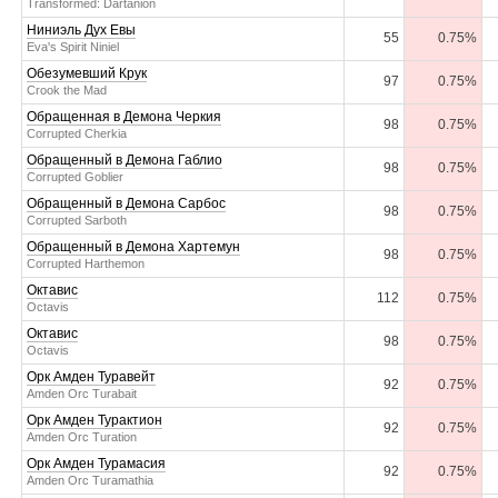
Transformed: Dartanion
Ниниэль Дух Евы
55
0.75%
Eva's Spirit Niniel
Обезумевший Крук
97
0.75%
Crook the Mad
Обращенная в Демона Черкия
98
0.75%
Corrupted Cherkia
Обращенный в Демона Габлио
98
0.75%
Corrupted Goblier
Обращенный в Демона Сарбос
98
0.75%
Corrupted Sarboth
Обращенный в Демона Хартемун
98
0.75%
Corrupted Harthemon
Октавис
112
0.75%
Octavis
Октавис
98
0.75%
Octavis
Орк Амден Туравейт
92
0.75%
Amden Orc Turabait
Орк Амден Турактион
92
0.75%
Amden Orc Turation
Орк Амден Турамасия
92
0.75%
Amden Orc Turamathia