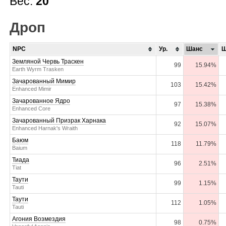
Вес:
20
Дроп
NPC
Ур.
Шанс
Ш
Земляной Червь Траскен
99
15.94%
Earth Wyrm Trasken
Зачарованный Мимир
103
15.42%
Enhanced Mimir
Зачарованное Ядро
97
15.38%
Enhanced Core
Зачарованный Призрак Харнака
92
15.07%
Enhanced Harnak's Wraith
Баюм
118
11.79%
Baium
Тиада
96
2.51%
Tiat
Таути
99
1.15%
Tauti
Таути
112
1.05%
Tauti
Агония Возмездия
98
0.75%