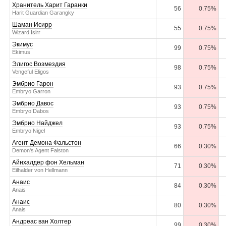
Хранитель Харит Гаранки
56
0.75%
Harit Guardian Garangky
Шаман Исирр
55
0.75%
Wizard Isirr
Экимус
99
0.75%
Ekimus
Элигос Возмездия
98
0.75%
Vengeful Eligos
Эмбрио Гарон
93
0.75%
Embryo Garron
Эмбрио Давос
93
0.75%
Embryo Dabos
Эмбрио Найджел
93
0.75%
Embryo Nigel
Агент Демона Фальстон
66
0.30%
Demon's Agent Falston
Айнхалдер фон Хельман
71
0.30%
Eilhalder von Hellmann
Анаис
84
0.30%
Anais
Анаис
80
0.30%
Anais
Андреас ван Холтер
99
0.30%