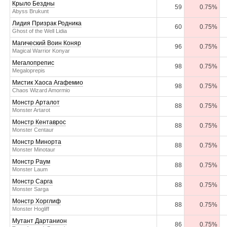
Крыло Бездны
59
0.75%
Abyss Brukunt
Лидия Призрак Родника
60
0.75%
Ghost of the Well Lidia
Магический Воин Коняр
96
0.75%
Magical Warrior Konyar
Мегалопрепис
98
0.75%
Megaloprepis
Мистик Хаоса Агафемио
98
0.75%
Chaos Wizard Amormio
Монстр Арталот
88
0.75%
Monster Artarot
Монстр Кентаврос
88
0.75%
Monster Centaur
Монстр Минорта
88
0.75%
Monster Minotaur
Монстр Раум
88
0.75%
Monster Laum
Монстр Сарга
88
0.75%
Monster Sarga
Монстр Хорглиф
88
0.75%
Monster Hogliff
Мутант Дартанион
86
0.75%