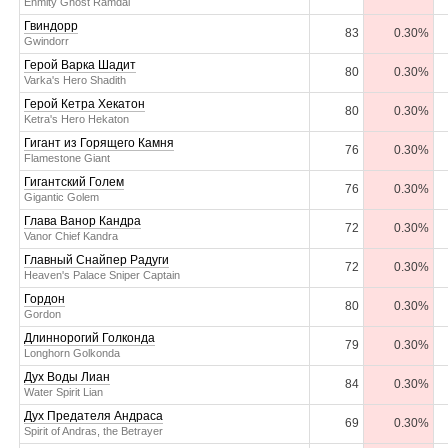
Enmity Ghost Ramdal
Гвиндорр
83
0.30%
Gwindorr
Герой Варка Шадит
80
0.30%
Varka's Hero Shadith
Герой Кетра Хекатон
80
0.30%
Ketra's Hero Hekaton
Гигант из Горящего Камня
76
0.30%
Flamestone Giant
Гигантский Голем
76
0.30%
Gigantic Golem
Глава Ванор Кандра
72
0.30%
Vanor Chief Kandra
Главный Снайпер Радуги
72
0.30%
Heaven's Palace Sniper Captain
Гордон
80
0.30%
Gordon
Длиннорогий Голконда
79
0.30%
Longhorn Golkonda
Дух Воды Лиан
84
0.30%
Water Spirit Lian
Дух Предателя Андраса
69
0.30%
Spirit of Andras, the Betrayer