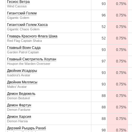
Гесиос Ветра
93
0.75%
Wind Cassius
Гигантский Голем
96
0.75%
Gigantic Golem
Гигантский Голем Хаоса
52
0.75%
Gigantic Chaos Golem
Главарь Красного Флага Шака
52
0.75%
Red Flag Captain Shaka
Главный Воин Сада
93
0.75%
Garden Patrol Captain
Главный Смотритель Хоупан
97
0.75%
Houpon the Warden Overseer
Двойник Исадоры
93
0.75%
Isadora's Avatar
Двойник Меллисы
93
0.75%
Maliss' Avatar
Демон Ведюкель
88
0.75%
Demon Bedukel
Демон Фартун
88
0.75%
Demon Fardune
Демон Харсия
88
0.75%
Demon Harsia
Дерзкий Рыцарь Рахаб
98
0.75%