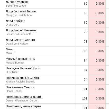
Лидер Чудовищ
85
0.30%
Behemoth Leader
Лорд Горгулий Тифон
65
0.30%
Gargoyle Lord Tiphon
Лорд Дрейков
85
0.30%
Drake Lord
Лорд Зверей Бехемот
70
0.30%
Beast Lord Behemoth
Лорд Смерти Халлет
73
0.30%
Death Lord Hallate
Мимир
102
0.30%
Mimir
Могучий Взрыватель
84
0.30%
Muscle Bomber
Наездник Пыльной Бури
84
0.30%
Dust Rider
Падишах Кроков Собекк
74
0.30%
Krokian Padisha Sobekk
Пожинатель Смерти
101
0.30%
Death Reaper
Поклонник Демона Доргон
101
0.30%
Demon Worshipper Dorgon
Поклонник Демона Зарка
101
0.30%