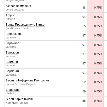
Vengeful Agonia
Акарес Возмездия
98
0.75%
Vengeful Agarez
Афрос
94
0.75%
Apherus
Барда Предводитель Банды
55
0.75%
Bandit Leader Barda
Варбасион
97
0.75%
Varvacion
Варбинос
97
0.75%
Varvinos
Варкарон
97
0.75%
Varkaron
Вармони
97
0.75%
Varmoni
Вармония
97
0.75%
Varmonia
Вестник Фафуриона Пинголпин
52
0.75%
Fafurion's Envoy Pingolpin
Владимир
59
0.75%
Vladimir
Герой Харит Тамаш
55
0.75%
Harit Hero Tamash