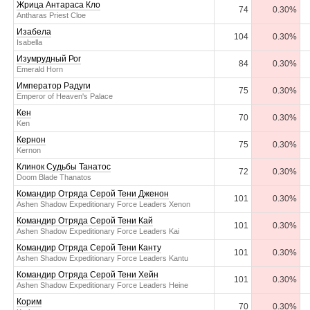
Жрица Антараса Кло
74
0.30%
Antharas Priest Cloe
Изабела
104
0.30%
Isabella
Изумрудный Рог
84
0.30%
Emerald Horn
Император Радуги
75
0.30%
Emperor of Heaven's Palace
Кен
70
0.30%
Ken
Кернон
75
0.30%
Kernon
Клинок Судьбы Танатос
72
0.30%
Doom Blade Thanatos
Командир Отряда Серой Тени Дженон
101
0.30%
Ashen Shadow Expeditionary Force Leaders Xenon
Командир Отряда Серой Тени Кай
101
0.30%
Ashen Shadow Expeditionary Force Leaders Kai
Командир Отряда Серой Тени Канту
101
0.30%
Ashen Shadow Expeditionary Force Leaders Kantu
Командир Отряда Серой Тени Хейн
101
0.30%
Ashen Shadow Expeditionary Force Leaders Heine
Корим
70
0.30%