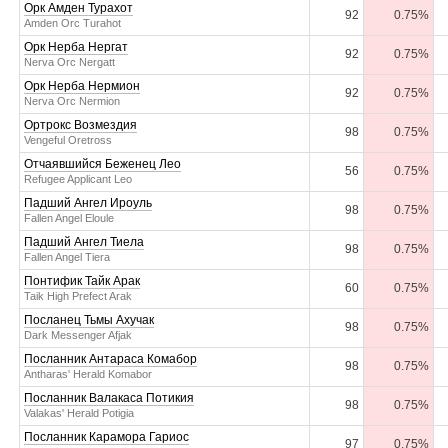
Орк Амден Турахот
92
0.75%
Amden Orc Turahot
Орк Нерба Нергат
92
0.75%
Nerva Orc Nergatt
Орк Нерба Нермион
92
0.75%
Nerva Orc Nermion
Ортрокс Возмездия
98
0.75%
Vengeful Oretross
Отчаявшийся Беженец Лео
56
0.75%
Refugee Applicant Leo
Падший Ангел Ироуль
98
0.75%
Fallen Angel Eloule
Падший Ангел Тиела
98
0.75%
Fallen Angel Tiera
Понтифик Тайк Арак
60
0.75%
Taik High Prefect Arak
Посланец Тьмы Ахучак
98
0.75%
Dark Messenger Afjak
Посланник Антараса Комабор
98
0.75%
Antharas' Herald Komabor
Посланник Валакаса Потикия
98
0.75%
Valakas' Herald Potigia
Посланник Карамора Гариос
97
0.75%