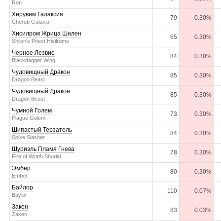
Ron
Херувим Галаксия
79
0.30%
Cherub Galaxia
Хисилром Жрица Шилен
65
0.30%
Shilen's Priest Hisilrome
Черное Лезвие
84
0.30%
Blackdagger Wing
Чудовищный Дракон
85
0.30%
Dragon Beast
Чудовищный Дракон
85
0.30%
Dragon Beast
Чумной Голем
73
0.30%
Plague Golem
Шипастый Терзатель
84
0.30%
Spike Slasher
Шуриэль Пламя Гнева
78
0.30%
Fire of Wrath Shuriel
Эмбер
80
0.30%
Ember
Байлор
110
0.07%
Baylor
Закен
83
0.03%
Zaken