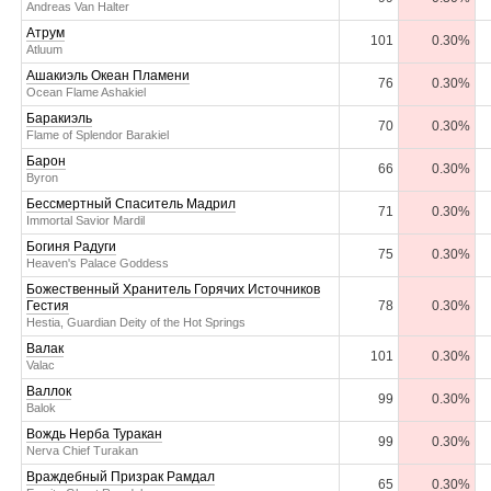
Andreas Van Halter
Атрум
101
0.30%
Atluum
Ашакиэль Океан Пламени
76
0.30%
Ocean Flame Ashakiel
Баракиэль
70
0.30%
Flame of Splendor Barakiel
Барон
66
0.30%
Byron
Бессмертный Спаситель Мадрил
71
0.30%
Immortal Savior Mardil
Богиня Радуги
75
0.30%
Heaven's Palace Goddess
Божественный Хранитель Горячих Источников
Гестия
78
0.30%
Hestia, Guardian Deity of the Hot Springs
Валак
101
0.30%
Valac
Валлок
99
0.30%
Balok
Вождь Нерба Туракан
99
0.30%
Nerva Chief Turakan
Враждебный Призрак Рамдал
65
0.30%