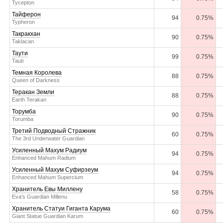
Tycepton
Тайферон
94
0.75%
Typheron
Такракхан
90
0.75%
Taklacan
Таути
99
0.75%
Tauti
Темная Королева
88
0.75%
Queen of Darkness
Теракан Земли
88
0.75%
Earth Terakan
Торумба
90
0.75%
Torumba
Третий Подводный Стражник
60
0.75%
The 3rd Underwater Guardian
Усиленный Махум Радиум
94
0.75%
Enhanced Mahum Radium
Усиленный Махум Суфирзеум
94
0.75%
Enhanced Mahum Supercium
Хранитель Евы Миллену
58
0.75%
Eva's Guardian Millenu
Хранитель Статуи Гиганта Карума
60
0.75%
Giant Statue Guardian Karum