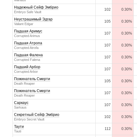
Milinaus
Надежный Сейф Эмбрио
102
0.30%
Embryo Safe Vault
Неустрашимый Эдгар
105
0.30%
Valiant Edgar
Падшая Аримус
107
0.30%
Corrupted Arimus
Падшая Атропа
107
0.30%
Corrupted Atrofa
Падшая Фалена
107
0.30%
Corrupted Falena
Падший Арбор
107
0.30%
Corrupted Arbor
Пожинатель Смерти
105
0.30%
Death Reaper
Пожинатель Смерти
107
0.30%
Death Reaper
Саркаус
107
0.30%
Sarkaus
Секретный Сейф Эмбрио
102
0.30%
Embryo Secret Vault
Таути
112
0.30%
Tauti