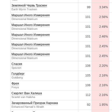
Земляной Червь Траскен
99
3.34%
Earth Wyrm Trasken
Маршал Иного Измерения
101
2.56%
Dimensional Makkum
Маршал Иного Измерения
101
2.49%
Dimensional Makkum
Маршал Иного Измерения
101
2.46%
Dimensional Makkum
Маршал Иного Измерения
101
2.45%
Dimensional Makkum
Маршал Иного Измерения
101
2.45%
Dimensional Makkum
Спасия
106
2.20%
Spezion
Голдберг
105
2.16%
Goldberg
Фрея
106
2.16%
Freya
Скарлет Ван Халиша
112
2.16%
Scarlet van Halisha
Зачарованный Призрак Харнака
92
1.95%
Enhanced Harnak's Wraith