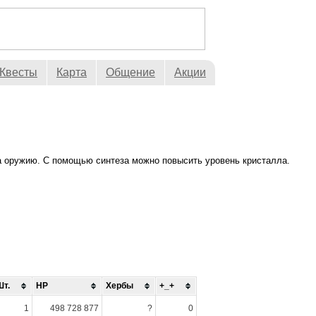
Квесты
Карта
Общение
Акции
а оружию. С помощью синтеза можно повысить уровень кристалла.
Шт.
HP
Хербы
+_+
1
498 728 877
?
0