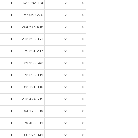
1
149 982 114
?
0
1
57 060 270
?
0
1
204 576 408
?
0
1
213 396 361
?
0
1
175 351 207
?
0
1
29 956 642
?
0
1
72 698 009
?
0
1
182 121 080
?
0
1
212 474 595
?
0
1
194 278 109
?
0
1
179 488 102
?
0
1
166 524 092
?
0