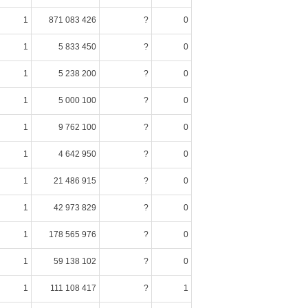
1
871 083 426
?
0
1
5 833 450
?
0
1
5 238 200
?
0
1
5 000 100
?
0
1
9 762 100
?
0
1
4 642 950
?
0
1
21 486 915
?
0
1
42 973 829
?
0
1
178 565 976
?
0
1
59 138 102
?
0
1
111 108 417
?
1