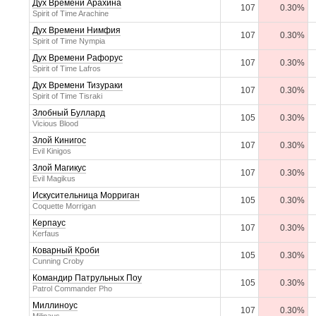
Дух Времени Арахина
107
0.30%
Spirit of Time Arachine
Дух Времени Нимфия
107
0.30%
Spirit of Time Nympia
Дух Времени Рафорус
107
0.30%
Spirit of Time Lafros
Дух Времени Тизураки
107
0.30%
Spirit of Time Tisraki
Злобный Буллард
105
0.30%
Vicious Blood
Злой Кинигос
107
0.30%
Evil Kinigos
Злой Магикус
107
0.30%
Evil Magikus
Искусительница Морриган
105
0.30%
Coquette Morrigan
Керпаус
107
0.30%
Kerfaus
Коварный Кроби
105
0.30%
Cunning Croby
Командир Патрульных Поу
105
0.30%
Patrol Commander Pho
Миллиноус
107
0.30%