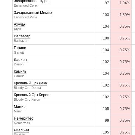
Зачарованное Ядро
97
1.94%
Enhanced Core
Зачарованный Мимир
103
1.89%
Enhanced Mimir
Ахучак
104
0.75%
Afjak
Валтасар
100
0.75%
Balthazar
Гариос
104
0.75%
Gariott
Дарион
102
0.75%
Darion
Камиль
104
0.75%
Camille
Кровавый Орк Дека
102
0.75%
Bloody Orc Decca
Кровавый Орк Керон
102
0.75%
Bloody Orc Keron
Мимир
105
0.75%
Mimir
Немеритес
99
0.75%
Nemertess
Риалбин
105
0.75%
Realpin