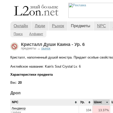
Онлайн
Люди
Рынок
Предметы
NPC
Поиск
Алфавит
Кристалл Души Каина - Ур. 6
предметы →
рынок
Кристалл, наполненный душой монстра. Придает особые свойств
Английское название: Kain's Soul Crystal Lv. 6
Характеристики предмета
Вес:
20
Дроп
NPC
Ур.
Шанс
Линдвиор
104
13.37%
Lindvior