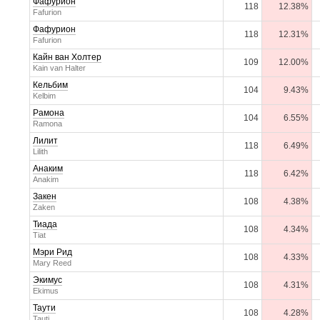
Фафурион
118
12.38%
Fafurion
Фафурион
118
12.31%
Fafurion
Кайн ван Холтер
109
12.00%
Kain van Halter
Кельбим
104
9.43%
Kelbim
Рамона
104
6.55%
Ramona
Лилит
118
6.49%
Lilith
Анаким
118
6.42%
Anakim
Закен
108
4.38%
Zaken
Тиада
108
4.34%
Tiat
Мэри Рид
108
4.33%
Mary Reed
Экимус
108
4.31%
Ekimus
Таути
108
4.28%
Tauti