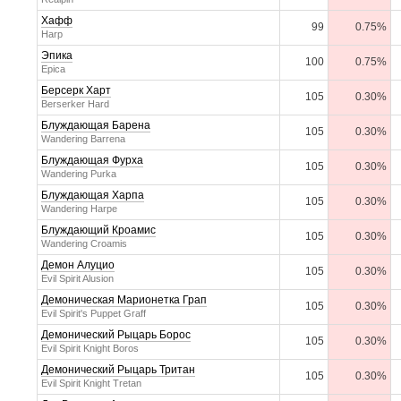
Хафф
99
0.75%
Harp
Эпика
100
0.75%
Epica
Берсерк Харт
105
0.30%
Berserker Hard
Блуждающая Барена
105
0.30%
Wandering Barrena
Блуждающая Фурха
105
0.30%
Wandering Purka
Блуждающая Харпа
105
0.30%
Wandering Harpe
Блуждающий Кроамис
105
0.30%
Wandering Croamis
Демон Алуцио
105
0.30%
Evil Spirit Alusion
Демоническая Марионетка Грап
105
0.30%
Evil Spirit's Puppet Graff
Демонический Рыцарь Борос
105
0.30%
Evil Spirit Knight Boros
Демонический Рыцарь Тритан
105
0.30%
Evil Spirit Knight Tretan