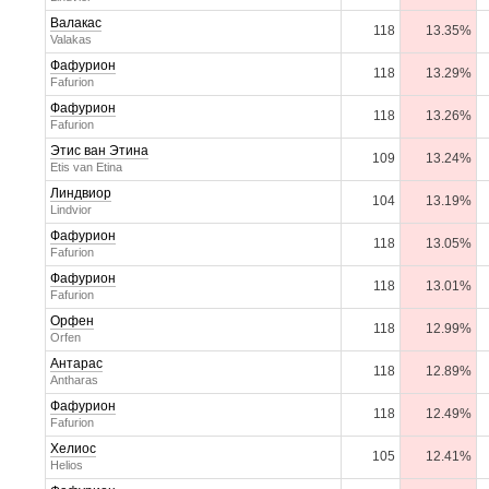
Валакас
118
13.35%
Valakas
Фафурион
118
13.29%
Fafurion
Фафурион
118
13.26%
Fafurion
Этис ван Этина
109
13.24%
Etis van Etina
Линдвиор
104
13.19%
Lindvior
Фафурион
118
13.05%
Fafurion
Фафурион
118
13.01%
Fafurion
Орфен
118
12.99%
Orfen
Антарас
118
12.89%
Antharas
Фафурион
118
12.49%
Fafurion
Хелиос
105
12.41%
Helios