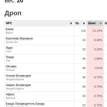
Вес:
20
Дроп
NPC
Ур.
Шанс
Ш
Баюм
118
13.14%
Baium
Королева Муравьев
40
6.40%
Queen Ant
Ядро
50
3.16%
Core
Тиада
96
2.99%
Tiat
Октавис
98
1.01%
Octavis
Агония Возмездия
98
0.75%
Vengeful Agonia
Акарес Возмездия
98
0.75%
Vengeful Agarez
Афрос
94
0.75%
Apherus
Барда Предводитель Банды
55
0.75%