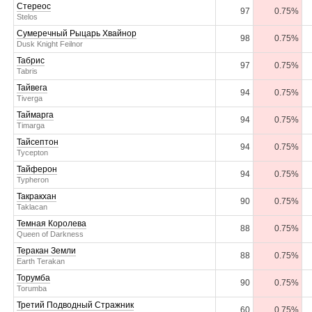
Стереос
97
0.75%
Stelos
Сумеречный Рыцарь Хвайнор
98
0.75%
Dusk Knight Feilnor
Табрис
97
0.75%
Tabris
Тайвега
94
0.75%
Tiverga
Таймарга
94
0.75%
Timarga
Тайсептон
94
0.75%
Tycepton
Тайферон
94
0.75%
Typheron
Такракхан
90
0.75%
Taklacan
Темная Королева
88
0.75%
Queen of Darkness
Теракан Земли
88
0.75%
Earth Terakan
Торумба
90
0.75%
Torumba
Третий Подводный Стражник
60
0.75%