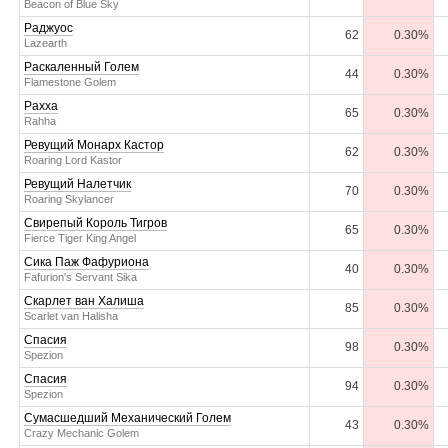
Beacon of Blue Sky
Раджуос
62
0.30%
Lazearth
Раскаленный Голем
44
0.30%
Flamestone Golem
Рахха
65
0.30%
Rahha
Ревущий Монарх Кастор
62
0.30%
Roaring Lord Kastor
Ревущий Налетчик
70
0.30%
Roaring Skylancer
Свирепый Король Тигров
65
0.30%
Fierce Tiger King Angel
Сика Паж Фафуриона
40
0.30%
Fafurion's Servant Sika
Скарлет ван Халиша
85
0.30%
Scarlet van Halisha
Спасия
98
0.30%
Spezion
Спасия
94
0.30%
Spezion
Сумасшедший Механический Голем
43
0.30%
Crazy Mechanic Golem