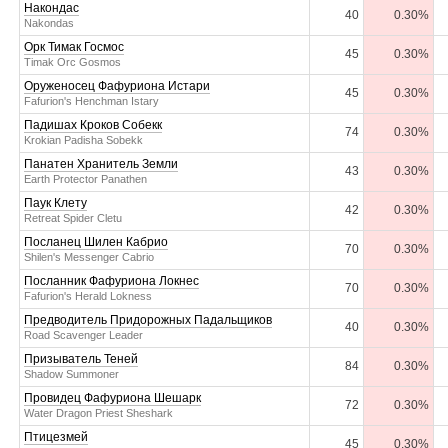
Накондас
40
0.30%
Nakondas
Орк Тимак Госмос
45
0.30%
Timak Orc Gosmos
Оруженосец Фафуриона Истари
45
0.30%
Fafurion's Henchman Istary
Падишах Кроков Собекк
74
0.30%
Krokian Padisha Sobekk
Панатен Хранитель Земли
43
0.30%
Earth Protector Panathen
Паук Клету
42
0.30%
Retreat Spider Cletu
Посланец Шилен Кабрио
70
0.30%
Shilen's Messenger Cabrio
Посланник Фафуриона Локнес
70
0.30%
Fafurion's Herald Lokness
Предводитель Придорожных Падальщиков
40
0.30%
Road Scavenger Leader
Призыватель Теней
84
0.30%
Shadow Summoner
Провидец Фафуриона Шешарк
72
0.30%
Water Dragon Priest Sheshark
Птицезмей
45
0.30%