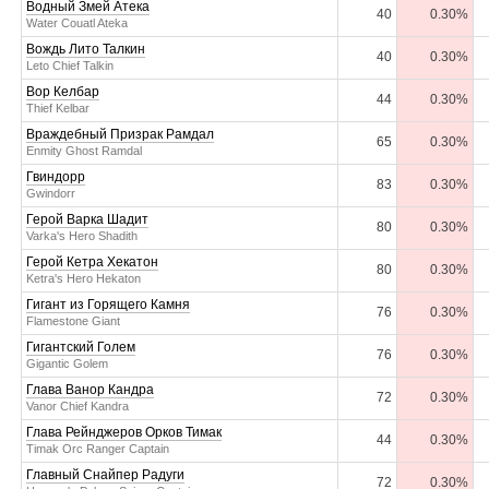
Водный Змей Атека
40
0.30%
Water Couatl Ateka
Вождь Лито Талкин
40
0.30%
Leto Chief Talkin
Вор Келбар
44
0.30%
Thief Kelbar
Враждебный Призрак Рамдал
65
0.30%
Enmity Ghost Ramdal
Гвиндорр
83
0.30%
Gwindorr
Герой Варка Шадит
80
0.30%
Varka's Hero Shadith
Герой Кетра Хекатон
80
0.30%
Ketra's Hero Hekaton
Гигант из Горящего Камня
76
0.30%
Flamestone Giant
Гигантский Голем
76
0.30%
Gigantic Golem
Глава Ванор Кандра
72
0.30%
Vanor Chief Kandra
Глава Рейнджеров Орков Тимак
44
0.30%
Timak Orc Ranger Captain
Главный Снайпер Радуги
72
0.30%