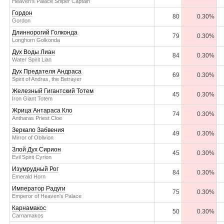
Heaven's Palace Sniper Captain
Гордон
80
0.30%
Gordon
Длиннорогий Голконда
79
0.30%
Longhorn Golkonda
Дух Воды Лиан
84
0.30%
Water Spirit Lian
Дух Предателя Андраса
69
0.30%
Spirit of Andras, the Betrayer
Железный Гигантский Тотем
45
0.30%
Iron Giant Totem
Жрица Антараса Кло
74
0.30%
Antharas Priest Cloe
Зеркало Забвения
49
0.30%
Mirror of Oblivion
Злой Дух Сирион
45
0.30%
Evil Spirit Cyrion
Изумрудный Рог
84
0.30%
Emerald Horn
Император Радуги
75
0.30%
Emperor of Heaven's Palace
Карнамакос
50
0.30%
Carnamakos