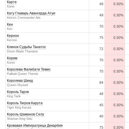
Карте
49
0.30%
Karte
Кату Главарь Авангарда Атуи
49
0.30%
Ketra's Commander Atis
Кен
70
0.30%
Ken
Кернон
75
0.30%
Kernon
Клинок Судьбы Танатос
72
0.30%
Doom Blade Thanatos
Корим
70
0.30%
Korim
Королева Фалибати Темис
70
0.30%
Palibati Queen Themis
Королева Шиид
84
0.30%
Queen Shyeed
Король Тарлк
48
0.30%
King Tarlk
Король Тигров Карута
45
0.30%
Tiger King Karuta
Король Шаманов Селу
40
0.30%
Shaman King Selu
Кровавая Императрица Декарбия
75
0.30%