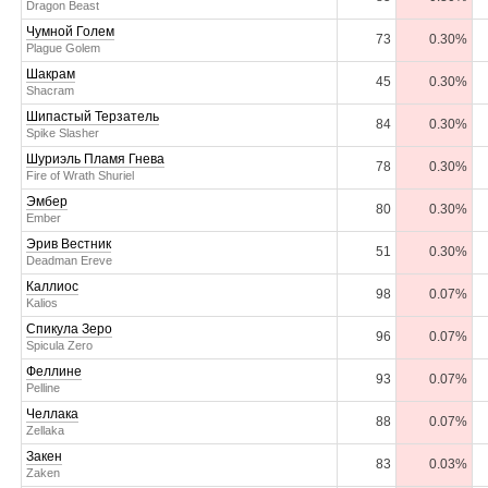
Dragon Beast
Чумной Голем
73
0.30%
Plague Golem
Шакрам
45
0.30%
Shacram
Шипастый Терзатель
84
0.30%
Spike Slasher
Шуриэль Пламя Гнева
78
0.30%
Fire of Wrath Shuriel
Эмбер
80
0.30%
Ember
Эрив Вестник
51
0.30%
Deadman Ereve
Каллиос
98
0.07%
Kalios
Спикула Зеро
96
0.07%
Spicula Zero
Феллине
93
0.07%
Pelline
Челлака
88
0.07%
Zellaka
Закен
83
0.03%
Zaken