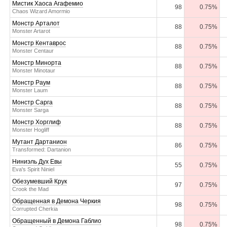
Мистик Хаоса Агафемио
98
0.75%
Chaos Wizard Amormio
Монстр Арталот
88
0.75%
Monster Artarot
Монстр Кентаврос
88
0.75%
Monster Centaur
Монстр Минорта
88
0.75%
Monster Minotaur
Монстр Раум
88
0.75%
Monster Laum
Монстр Сарга
88
0.75%
Monster Sarga
Монстр Хорглиф
88
0.75%
Monster Hogliff
Мутант Дартанион
86
0.75%
Transformed: Dartanion
Ниниэль Дух Евы
55
0.75%
Eva's Spirit Niniel
Обезумевший Крук
97
0.75%
Crook the Mad
Обращенная в Демона Черкия
98
0.75%
Corrupted Cherkia
Обращенный в Демона Габлио
98
0.75%