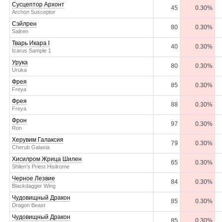
Сусцептор Архонт
45
0.30%
Archon Susceptor
Сэйлрен
80
0.30%
Sailren
Тварь Икара I
40
0.30%
Icarus Sample 1
Урука
80
0.30%
Uruka
Фрея
85
0.30%
Freya
Фрея
88
0.30%
Freya
Фрон
97
0.30%
Ron
Херувим Галаксия
79
0.30%
Cherub Galaxia
Хисилром Жрица Шилен
65
0.30%
Shilen's Priest Hisilrome
Черное Лезвие
84
0.30%
Blackdagger Wing
Чудовищный Дракон
85
0.30%
Dragon Beast
Чудовищный Дракон
85
0.30%