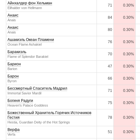
Айнхалдер фон Хельман
71
0.30%
Eilhalder von Hellmann
Анаис
84
0.30%
Anais
Анаис
80
0.30%
Anais
Ашакиэль Океан Пламени
76
0.30%
Ocean Flame Ashakiel
Баракиэль
70
0.30%
Flame of Splendor Barakiel
Барион
47
0.30%
Barion
Барон
66
0.30%
Byron
Бессмертный Спаситель Мадрил
71
0.30%
Immortal Savior Mardil
Богиня Радуги
75
0.30%
Heaven's Palace Goddess
Божественный Хранитель Горячих Источников
Гестия
78
0.30%
Hestia, Guardian Deity of the Hot Springs
Верфа
51
0.30%
Verfa