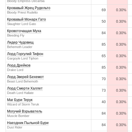
Bloody Empress Decarbia
Кровавый Жрец Рудельто
69
0.30%
Bloody Priest Rudelto
Кровавый Монарх Гато
50
0.30%
Slaughter Lord Gato
Кровоточащая Муха
84
0.30%
Bleeding Fly
Лидер Чудовищ
85
0.30%
Behemoth Leader
Лорд Горгулий Тифон
65
0.30%
Gargoyle Lord Tiphon
Лорд Дрейков
85
0.30%
Drake Lord
Лорд Зверей Бехемот
70
0.30%
Beast Lord Behemoth
Лорд Смерти Халлет
73
0.30%
Death Lord Hallate
Маг Бури Терук
40
0.30%
Wizard of Storm Teruk
Могучий Взрыватель
84
0.30%
Muscle Bomber
Наездник Пыльной Бури
84
0.30%
Dust Rider