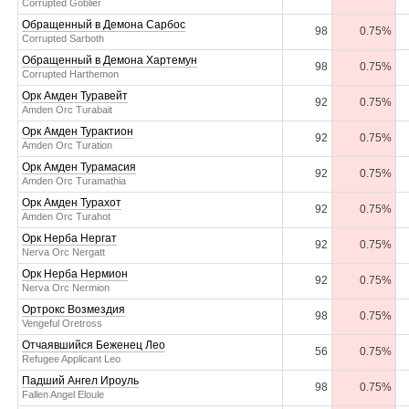
Corrupted Goblier
Обращенный в Демона Сарбос
98
0.75%
Corrupted Sarboth
Обращенный в Демона Хартемун
98
0.75%
Corrupted Harthemon
Орк Амден Туравейт
92
0.75%
Amden Orc Turabait
Орк Амден Турактион
92
0.75%
Amden Orc Turation
Орк Амден Турамасия
92
0.75%
Amden Orc Turamathia
Орк Амден Турахот
92
0.75%
Amden Orc Turahot
Орк Нерба Нергат
92
0.75%
Nerva Orc Nergatt
Орк Нерба Нермион
92
0.75%
Nerva Orc Nermion
Ортрокс Возмездия
98
0.75%
Vengeful Oretross
Отчаявшийся Беженец Лео
56
0.75%
Refugee Applicant Leo
Падший Ангел Ироуль
98
0.75%
Fallen Angel Eloule