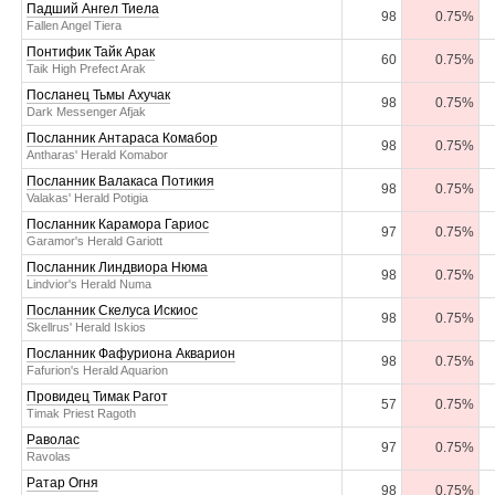
Падший Ангел Тиела
98
0.75%
Fallen Angel Tiera
Понтифик Тайк Арак
60
0.75%
Taik High Prefect Arak
Посланец Тьмы Ахучак
98
0.75%
Dark Messenger Afjak
Посланник Антараса Комабор
98
0.75%
Antharas' Herald Komabor
Посланник Валакаса Потикия
98
0.75%
Valakas' Herald Potigia
Посланник Карамора Гариос
97
0.75%
Garamor's Herald Gariott
Посланник Линдвиора Нюма
98
0.75%
Lindvior's Herald Numa
Посланник Скелуса Искиос
98
0.75%
Skellrus' Herald Iskios
Посланник Фафуриона Акварион
98
0.75%
Fafurion's Herald Aquarion
Провидец Тимак Рагот
57
0.75%
Timak Priest Ragoth
Раволас
97
0.75%
Ravolas
Ратар Огня
98
0.75%