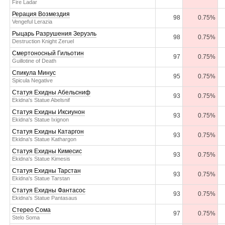
Fire Ladar
Рерация Возмездия
98
0.75%
Vengeful Lerazia
Рыцарь Разрушения Зеруэль
98
0.75%
Destruction Knight Zeruel
Смертоносный Гильотин
97
0.75%
Guillotine of Death
Спикула Минус
95
0.75%
Spicula Negative
Статуя Ехидны Абельсниф
93
0.75%
Ekidna's Statue Abelsnif
Статуя Ехидны Иксиунон
93
0.75%
Ekidna's Statue Ixignon
Статуя Ехидны Катаргон
93
0.75%
Ekidna's Statue Kathargon
Статуя Ехидны Кимесис
93
0.75%
Ekidna's Statue Kimesis
Статуя Ехидны Тарстан
93
0.75%
Ekidna's Statue Tarstan
Статуя Ехидны Фантасос
93
0.75%
Ekidna's Statue Pantasaus
Стерео Сома
97
0.75%
Stelo Soma