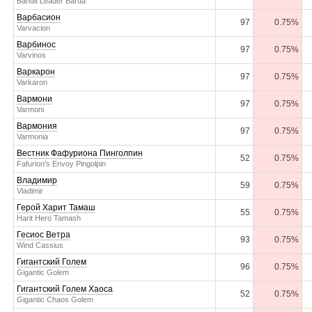
Bandit Leader Barda
Варбасион
97
0.75%
Varvacion
Варбинос
97
0.75%
Varvinos
Варкарон
97
0.75%
Varkaron
Вармони
97
0.75%
Varmoni
Вармония
97
0.75%
Varmonia
Вестник Фафуриона Пинголпин
52
0.75%
Fafurion's Envoy Pingolpin
Владимир
59
0.75%
Vladimir
Герой Харит Тамаш
55
0.75%
Harit Hero Tamash
Гесиос Ветра
93
0.75%
Wind Cassius
Гигантский Голем
96
0.75%
Gigantic Golem
Гигантский Голем Хаоса
52
0.75%
Gigantic Chaos Golem