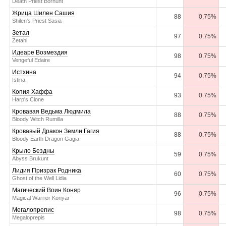
Death Priest Borhunt
Жрица Шилен Сашия
88
0.75%
Shilen's Priest Sasia
Зетал
97
0.75%
Zetahl
Идеаре Возмездия
98
0.75%
Vengeful Edaire
Истхина
94
0.75%
Istina
Копия Хаффа
93
0.75%
Harp's Clone
Кровавая Ведьма Людмила
88
0.75%
Bloody Witch Rumilla
Кровавый Дракон Земли Гагия
88
0.75%
Bloody Earth Dragon Gagia
Крыло Бездны
59
0.75%
Abyss Brukunt
Лидия Призрак Родника
60
0.75%
Ghost of the Well Lidia
Магический Воин Коняр
96
0.75%
Magical Warrior Konyar
Мегалопрепис
98
0.75%
Megaloprepis