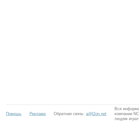
Вся информа
Помощь
Реклама
Обратная связь:
a@l2on.net
компании NCS
людям играт