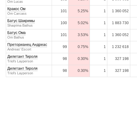
Om Lucas
Кракос Ом
101
5.25%
1
1 360 052
Om Carcass
Батус Шакримы
100
5.02%
1
1 883 730
Shaqrima Bathus
Батус Ома
101
3.53%
1
1 360 052
Om Bathus
Преторианец Андреас
99
0.75%
1
1 232 618
Andreas' Escort
Дилетант Тироля
98
0.30%
1
327 198
Triol's Layperson
Дилетант Тироля
98
0.30%
1
327 198
Triol's Layperson