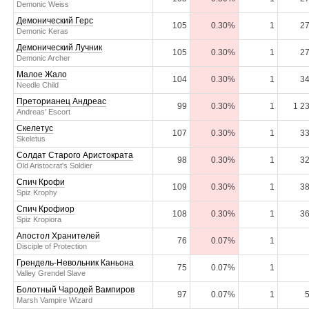
Demonic Weiss
Демонический Герс
105
0.30%
1
27
Demonic Keras
Демонический Лучник
105
0.30%
1
27
Demonic Archer
Малое Жало
104
0.30%
1
34
Needle Child
Преторианец Андреас
99
0.30%
1
1 2
Andreas' Escort
Скелетус
107
0.30%
1
33
Skeletus
Солдат Старого Аристократа
98
0.30%
1
32
Old Aristocrat's Soldier
Спич Крофи
109
0.30%
1
38
Spiz Krophy
Спич Крофиор
108
0.30%
1
36
Spiz Kropiora
Апостол Хранителей
76
0.07%
1
Disciple of Protection
Грендель-Невольник Каньона
75
0.07%
1
Valley Grendel Slave
Болотный Чародей Вампиров
97
0.07%
1
Marsh Vampire Wizard