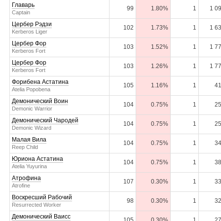
Главарь
99
1.80%
1
1 0
Captain
Цербер Рэдзи
102
1.73%
1
1 6
Kerberos Liger
Цербер Фор
103
1.52%
1
1 7
Kerberos Fort
Цербер Фор
103
1.26%
1
1 7
Kerberos Fort
Форибена Астатина
105
1.16%
1
41
Atelia Popobena
Демонический Воин
104
0.75%
1
25
Demonic Warrior
Демонический Чародей
104
0.75%
1
25
Demonic Wizard
Малая Вила
104
0.75%
1
34
Reep Child
Юриона Астатина
104
0.75%
1
38
Atelia Yuyurina
Атрофина
107
0.30%
1
33
Atrofine
Воскресший Рабочий
98
0.30%
1
32
Resurrected Worker
Демонический Ваисс
105
0.30%
1
27