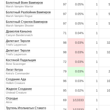
Болотный Воин Вампиров
97
0.05%
1
Marsh Vampire Warrior
Болотный Разбойник Вампиров
97
0.05%
1
Marsh Vampire Rogue
Болотный Стрелок Вампиров
97
0.05%
1
Marsh Vampire Shooter
Драколов Каньона
71
0.04%
1
Canyon Bandersnatch
Дилетант Тироля
98
0.03%
1
32
Triol's Layperson
Дилетант Тироля
98
0.03%
1
32
Triol's Layperson
Костяной Падальщик
72
0.03%
1
Bone Scavenger
Легат Кетра
79
0.03%
1
Ketra's Commander
Создание Ада
96
0.03%
1
10
Hellish Creature
Жадное Создание
95
0.02%
1
10
Undead Creature
Отродье
69
1/13333
1
Atrox
Трутень Игольчатых Стакато
74
1/13333
1