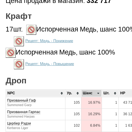
Цена продажи в магазин:
332 717
Крафт
17шт.
Испорченная Медь
, шанс 100
Рецепт: Медь - Понижение
Испорченная Медь
, шанс 100%
Рецепт: Медь - Повышение
Дроп
NPC
Ур.
Шанс
Шт.
HP
Призванный Гаф
105
16.97%
1
43 7
Summoned Garp
Призванная Гарпас
105
16.29%
1
36 1
Summoned Harpas
Цербер Рэдзи
102
6.84%
1
1 6
Kerberos Liger