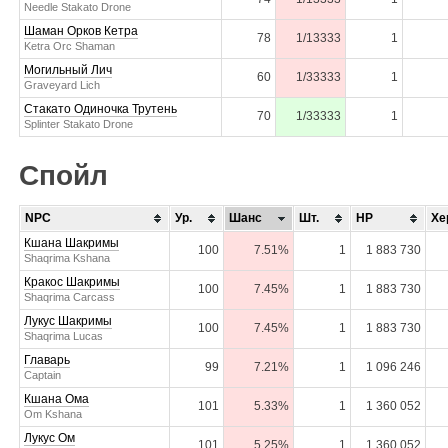
Needle Stakato Drone
Шаман Орков Кетра
78
1/13333
1
Ketra Orc Shaman
Могильный Лич
60
1/33333
1
Graveyard Lich
Стакато Одиночка Трутень
70
1/33333
1
Splinter Stakato Drone
Спойл
NPC
Ур.
Шанс
Шт.
HP
Хе
Кшана Шакримы
100
7.51%
1
1 883 730
Shaqrima Kshana
Кракос Шакримы
100
7.45%
1
1 883 730
Shaqrima Carcass
Лукус Шакримы
100
7.45%
1
1 883 730
Shaqrima Lucas
Главарь
99
7.21%
1
1 096 246
Captain
Кшана Ома
101
5.33%
1
1 360 052
Om Kshana
Лукус Ом
101
5.25%
1
1 360 052