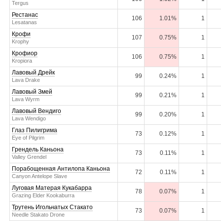
Tergus
Рестанас
106
1.01%
1
Lesatanas
Крофи
107
0.75%
1
Krophy
Крофиор
106
0.75%
1
Kropiora
Лавовый Дрейк
99
0.24%
1
Lava Drake
Лавовый Змей
99
0.21%
1
Lava Wyrm
Лавовый Вендиго
99
0.20%
1
Lava Wendigo
Глаз Пилигрима
73
0.12%
1
Eye of Pilgrim
Грендель Каньона
73
0.11%
1
Valley Grendel
Порабощенная Антилопа Каньона
72
0.11%
1
Canyon Antelope Slave
Луговая Матерая Кукабарра
78
0.07%
1
Grazing Elder Kookaburra
Трутень Игольчатых Стакато
73
0.07%
1
Needle Stakato Drone