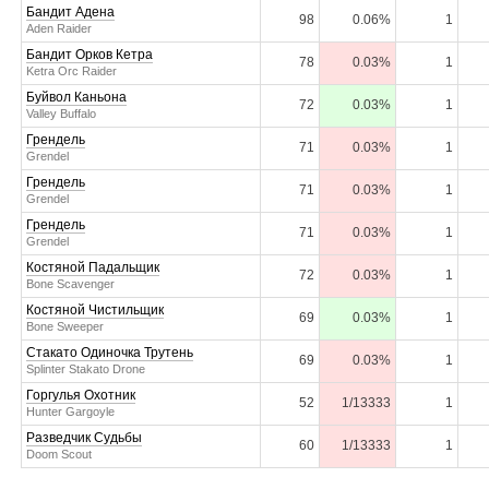
Бандит Адена
98
0.06%
1
Aden Raider
Бандит Орков Кетра
78
0.03%
1
Ketra Orc Raider
Буйвол Каньона
72
0.03%
1
Valley Buffalo
Грендель
71
0.03%
1
Grendel
Грендель
71
0.03%
1
Grendel
Грендель
71
0.03%
1
Grendel
Костяной Падальщик
72
0.03%
1
Bone Scavenger
Костяной Чистильщик
69
0.03%
1
Bone Sweeper
Стакато Одиночка Трутень
69
0.03%
1
Splinter Stakato Drone
Горгулья Охотник
52
1/13333
1
Hunter Gargoyle
Разведчик Судьбы
60
1/13333
1
Doom Scout