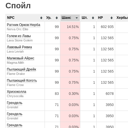
Спойл
NPC
Ур.
Шанс
Шт.
HP
Хербы
Ратник Орков Нерба
99
14.51%
1
602 935
Nerva Orc Elite
Голем из Лавы
99
0.75%
1
132 565
Lava Stone Golem
Лавовый Ривиа
99
0.75%
1
132 565
Lava Leviah
Магмовый Айрис
99
0.75%
1
132 565
Magma Ailith
Пылающий Дрейк
99
0.75%
1
132 565
Flame Drake
Пылающий Коготь
99
0.75%
1
132 565
Flame Crow
Хризоколла
83
0.30%
1
6078
Chrysocolla
Грендель
71
0.03%
1
3950
Grendel
Грендель
71
0.03%
1
3950
Grendel
Грендель
71
0.03%
1
3950