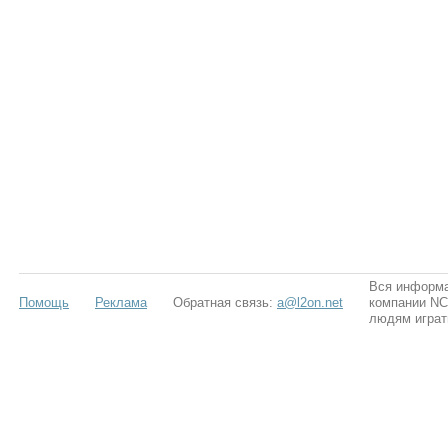
Вся информа
Помощь
Реклама
Обратная связь:
a@l2on.net
компании NCS
людям играт