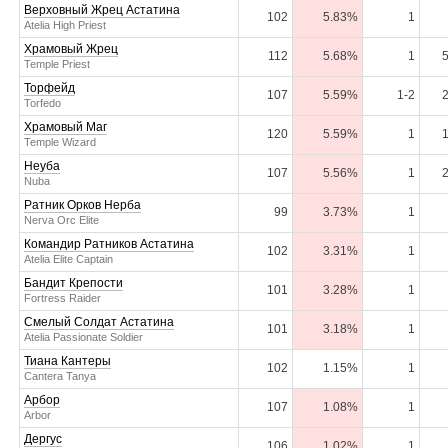
Верховный Жрец Астатина
102
5.83%
1
Atelia High Priest
Храмовый Жрец
112
5.68%
1
Temple Priest
Торфейд
107
5.59%
1-2
Torfedo
Храмовый Маг
120
5.59%
1
Temple Wizard
Неуба
107
5.56%
1
Nuba
Ратник Орков Нерба
99
3.73%
1
Nerva Orc Elite
Командир Ратников Астатина
102
3.31%
1
Atelia Elite Captain
Бандит Крепости
101
3.28%
1
Fortress Raider
Смелый Солдат Астатина
101
3.18%
1
Atelia Passionate Soldier
Тиана Кантеры
102
1.15%
1
Cantera Tanya
Арбор
107
1.08%
1
Arbor
Дергус
106
1.02%
1