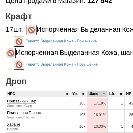
Цена продажи в магазин:
127 542
Крафт
17шт.
Испорченная Выделанная Ко
Рецепт: Выделанная Кожа - Понижение
Испорченная Выделанная Кожа
, ша
Рецепт: Выделанная Кожа - Повышение
Дроп
NPC
Ур.
Шанс
Шт.
HP
Призванный Гаф
105
17.19%
1
43
Summoned Garp
Призванная Гарпас
105
16.91%
1
36
Summoned Harpas
Харайн
107
13.33%
1
Harane