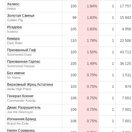
Хелиос
105
1.84%
1
17 757
Helios
Золотая Свинья
99
1.83%
1
15 943
Golden Pig
Исадора
105
1.83%
1
4 956
Isadora
Кимара
110
1.78%
1
22 506
Dark Rider
Призванный Гаф
105
1.50%
1
43 712
Summoned Garp
Призванная Гарпас
105
1.49%
1
36 125
Summoned Harpas
Без имени
100
0.75%
1
1 511
No Name
Верховный Жрец Астатина
103
0.75%
1
974
Atelia High Priest
Генерал Коениг
106
0.75%
1
7 001
Commander Koenig
Джакс Разрушитель
106
0.75%
1
7 001
Jax the Destroyer
Изгнанник Бранд
106
0.75%
1
7 001
Brand the Exile
Наген Сорванец