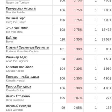
106
0.75%
1
7 001
Nagen the Tomboy
Прекрасная Атриэль
106
0.75%
1
7 001
Beautiful Atrielle
Хищный Герг
106
0.75%
1
7 001
Gerg the Hunter
Этис ван Этина
108
0.75%
1
12 472
Etis van Etina
Байлор
110
0.30%
1
38 027
Baylor
Главный Хранитель Крепости
101
0.30%
1
831
Fortress Guardian Captain
Инженер Адак
98
0.30%
1
1 534
Adac the Engineer
Кристальное Жало
104
0.30%
1
1 919
Crystal Needle
Предвестник Канадиса
106
0.30%
1
4 901
Kanadis Herald
Пророк Канадиса
106
0.30%
1
4 901
Kanadis Guide
Демон Стражник
105
0.07%
1
277
Devil Guardian
Лавовый Вендиго
99
0.05%
1
132
Lava Wendigo