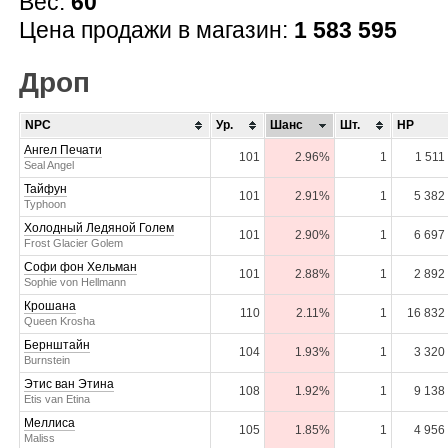
Вес:
60
Цена продажи в магазин:
1 583 595
Дроп
NPC
Ур.
Шанс
Шт.
HP
Ангел Печати
101
2.96%
1
1 511
Seal Angel
Тайфун
101
2.91%
1
5 382
Typhoon
Холодный Ледяной Голем
101
2.90%
1
6 697
Frost Glacier Golem
Софи фон Хельман
101
2.88%
1
2 892
Sophie von Hellmann
Крошана
110
2.11%
1
16 832
Queen Krosha
Бернштайн
104
1.93%
1
3 320
Burnstein
Этис ван Этина
108
1.92%
1
9 138
Etis van Etina
Меллиса
105
1.85%
1
4 956
Maliss