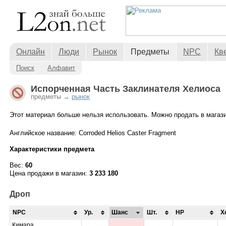
Онлайн
Люди
Рынок
Предметы
NPC
Кв
Поиск
Алфавит
Испорченная Часть Заклинателя Хелиоса
предметы →
рынок
Этот материал больше нельзя использовать. Можно продать в магази
Английское название: Corroded Helios Caster Fragment
Характеристики предмета
Вес:
60
Цена продажи в магазин:
3 233 180
Дроп
NPC
Ур.
Шанс
Шт.
HP
Х
Кимара