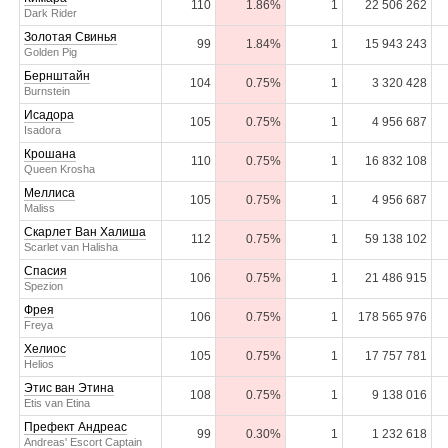
110
1.86%
1
22 506 262
Dark Rider
Золотая Свинья
99
1.84%
1
15 943 243
Golden Pig
Бернштайн
104
0.75%
1
3 320 428
Burnstein
Исадора
105
0.75%
1
4 956 687
Isadora
Крошана
110
0.75%
1
16 832 108
Queen Krosha
Меллиса
105
0.75%
1
4 956 687
Maliss
Скарлет Ван Халиша
112
0.75%
1
59 138 102
Scarlet van Halisha
Спасия
106
0.75%
1
21 486 915
Spezion
Фрея
106
0.75%
1
178 565 976
Freya
Хелиос
105
0.75%
1
17 757 781
Helios
Этис ван Этина
108
0.75%
1
9 138 016
Etis van Etina
Префект Андреас
99
0.30%
1
1 232 618
Andreas' Escort Captain