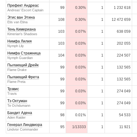
Префект Андреас
99
0.30%
1
1 232 618
Andreas' Escort Captain
Этис ван Этина
108
0.30%
1
12 472 659
Etis van Etina
Тень Кимериана
103
0.07%
1
638 059
Kimerian's Shadows
Нимфа Лилия
103
0.03%
1
202 055
Nymph Lily
Нимфа Стражница
104
0.03%
1
224 507
Nymph Guardian
Пылающий Дрейк
99
0.03%
1
132 565
Flame Drake
Пылающий Фрета
99
0.03%
1
132 565
Flame Preta
Трэвис
99
0.03%
1
274 049
Travis
Тэ Охтуман
99
0.03%
1
274 049
Te Ochdumann
Бандит Адена
98
0.01%
1
54 533
Aden Raider
Генерал Линдвиора
95
1/13333
1
11 921
Lindvior Commander