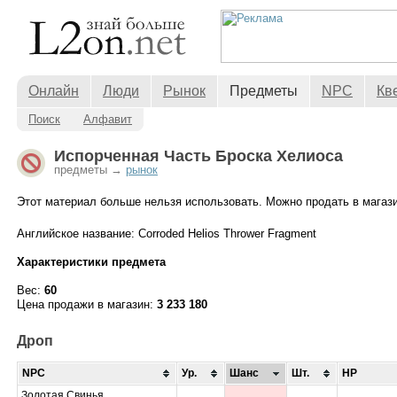
Онлайн
Люди
Рынок
Предметы
NPC
Кв
Поиск
Алфавит
Испорченная Часть Броска Хелиоса
предметы →
рынок
Этот материал больше нельзя использовать. Можно продать в магази
Английское название: Corroded Helios Thrower Fragment
Характеристики предмета
Вес:
60
Цена продажи в магазин:
3 233 180
Дроп
NPC
Ур.
Шанс
Шт.
HP
Золотая Свинья