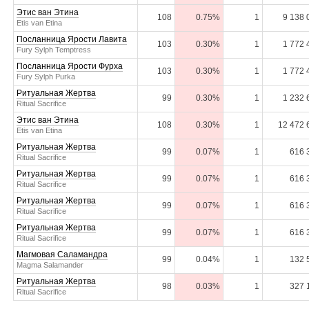
Этис ван Этина
108
0.75%
1
9 138 
Etis van Etina
Посланница Ярости Лавита
103
0.30%
1
1 772 
Fury Sylph Temptress
Посланница Ярости Фурха
103
0.30%
1
1 772 
Fury Sylph Purka
Ритуальная Жертва
99
0.30%
1
1 232 
Ritual Sacrifice
Этис ван Этина
108
0.30%
1
12 472 
Etis van Etina
Ритуальная Жертва
99
0.07%
1
616 
Ritual Sacrifice
Ритуальная Жертва
99
0.07%
1
616 
Ritual Sacrifice
Ритуальная Жертва
99
0.07%
1
616 
Ritual Sacrifice
Ритуальная Жертва
99
0.07%
1
616 
Ritual Sacrifice
Магмовая Саламандра
99
0.04%
1
132 
Magma Salamander
Ритуальная Жертва
98
0.03%
1
327 
Ritual Sacrifice