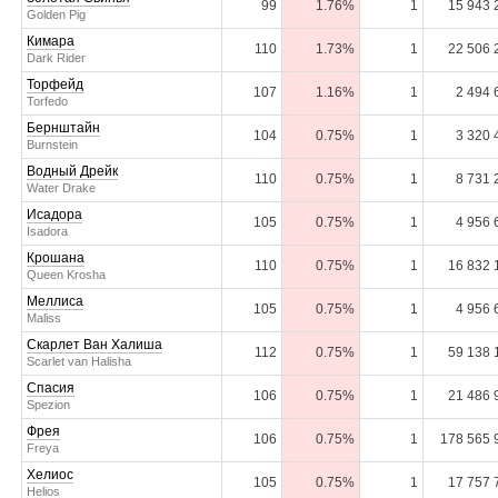
99
1.76%
1
15 943 
Golden Pig
Кимара
110
1.73%
1
22 506 
Dark Rider
Торфейд
107
1.16%
1
2 494 
Torfedo
Бернштайн
104
0.75%
1
3 320 
Burnstein
Водный Дрейк
110
0.75%
1
8 731 
Water Drake
Исадора
105
0.75%
1
4 956 
Isadora
Крошана
110
0.75%
1
16 832 
Queen Krosha
Меллиса
105
0.75%
1
4 956 
Maliss
Скарлет Ван Халиша
112
0.75%
1
59 138 
Scarlet van Halisha
Спасия
106
0.75%
1
21 486 
Spezion
Фрея
106
0.75%
1
178 565 
Freya
Хелиос
105
0.75%
1
17 757 
Helios