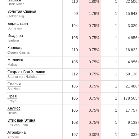
110
1.80%
1
22 506
Dark Rider
Золотая Свинья
99
1.79%
1
15 943
Golden Pig
Бернштайн
104
0.75%
1
3 320
Burnstein
Исадора
105
0.75%
1
4 956
Isadora
Крошана
110
0.75%
1
16 832
Queen Krosha
Меллиса
105
0.75%
1
4 956
Maliss
Скарлет Ван Халиша
112
0.75%
1
59 138
Scarlet van Halisha
Спасия
106
0.75%
1
21 486
Spezion
Фрея
106
0.75%
1
178 565
Freya
Хелиос
105
0.75%
1
17 757
Helios
Этис ван Этина
108
0.75%
1
9 138
Etis van Etina
Атрофина
107
0.30%
1
332 
Atrofine