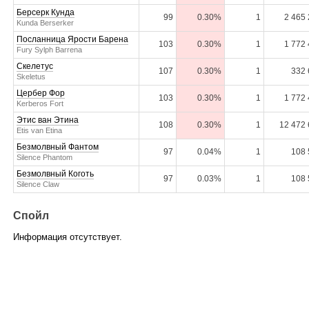
Берсерк Кунда
99
0.30%
1
2 465
Kunda Berserker
Посланница Ярости Барена
103
0.30%
1
1 772
Fury Sylph Barrena
Скелетус
107
0.30%
1
332 
Skeletus
Цербер Фор
103
0.30%
1
1 772
Kerberos Fort
Этис ван Этина
108
0.30%
1
12 472
Etis van Etina
Безмолвный Фантом
97
0.04%
1
108 
Silence Phantom
Безмолвный Коготь
97
0.03%
1
108 
Silence Claw
Спойл
Информация отсутствует.