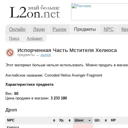
Онлайн
Люди
Рынок
Предметы
NPC
Кв
Поиск
Алфавит
Испорченная Часть Мстителя Хелиоса
предметы →
рынок
Этот материал больше нельзя использовать. Можно продать в магази
Английское название: Corroded Helios Avenger Fragment
Характеристики предмета
Вес:
60
Цена продажи в магазин:
3 233 180
Дроп
NPC
Ур.
Шанс
Шт.
HP
Кимара