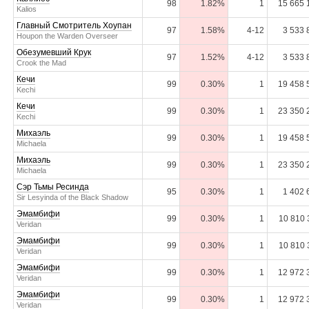
98
1.82%
1
15 665 
Kalios
Главный Смотритель Хоупан
97
1.58%
4-12
3 533 
Houpon the Warden Overseer
Обезумевший Крук
97
1.52%
4-12
3 533 
Crook the Mad
Кечи
99
0.30%
1
19 458 
Kechi
Кечи
99
0.30%
1
23 350 
Kechi
Михаэль
99
0.30%
1
19 458 
Michaela
Михаэль
99
0.30%
1
23 350 
Michaela
Сэр Тьмы Ресинда
95
0.30%
1
1 402 
Sir Lesyinda of the Black Shadow
Эмамбифи
99
0.30%
1
10 810 
Veridan
Эмамбифи
99
0.30%
1
10 810 
Veridan
Эмамбифи
99
0.30%
1
12 972 
Veridan
Эмамбифи
99
0.30%
1
12 972 
Veridan