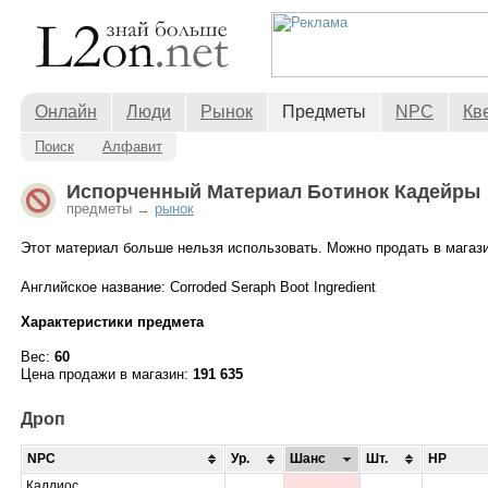
Онлайн
Люди
Рынок
Предметы
NPC
Кв
Поиск
Алфавит
Испорченный Материал Ботинок Кадейры
предметы →
рынок
Этот материал больше нельзя использовать. Можно продать в магази
Английское название: Corroded Seraph Boot Ingredient
Характеристики предмета
Вес:
60
Цена продажи в магазин:
191 635
Дроп
NPC
Ур.
Шанс
Шт.
HP
Каллиос