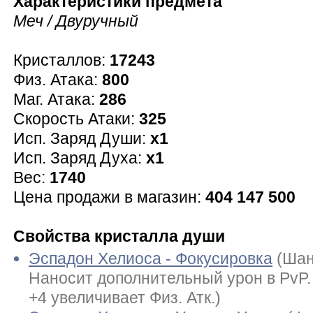
Характеристики предмета
Меч / Двуручный
Кристаллов:
17243
Физ. Атака:
800
Маг. Атака:
286
Скорость Атаки:
325
Исп. Заряд Души:
x1
Исп. Заряд Духа:
x1
Вес:
1740
Цена продажи в магазин:
404 147 500
Свойства кристалла души
Эспадон Хелиоса - Фокусировка
(Шан
Наносит дополнительный урон в PvP
+4 увеличивает Физ. Атк.)