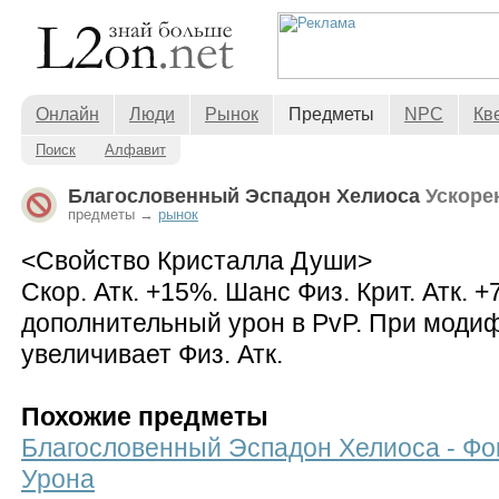
Онлайн
Люди
Рынок
Предметы
NPC
Кв
Поиск
Алфавит
Благословенный Эспадон Хелиоса
Ускоре
предметы →
рынок
<Свойство Кристалла Души>
Скор. Атк. +15%. Шанс Физ. Крит. Атк. +
дополнительный урон в PvP. При моди
увеличивает Физ. Атк.
Похожие предметы
Благословенный Эспадон Хелиоса - Фок
Урона