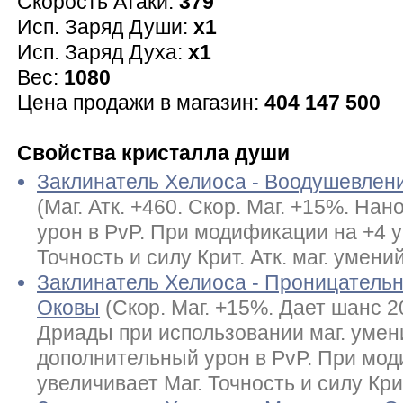
Скорость Атаки:
379
Исп. Заряд Души:
x1
Исп. Заряд Духа:
x1
Вес:
1080
Цена продажи в магазин:
404 147 500
Свойства кристалла души
Заклинатель Хелиоса - Воодушевлен
(Маг. Атк. +460. Скор. Маг. +15%. На
урон в PvP. При модификации на +4 у
Точность и силу Крит. Атк. маг. умений
Заклинатель Хелиоса - Проницательн
Оковы
(Скор. Маг. +15%. Дает шанс 
Дриады при использовании маг. умен
дополнительный урон в PvP. При мод
увеличивает Маг. Точность и силу Крит