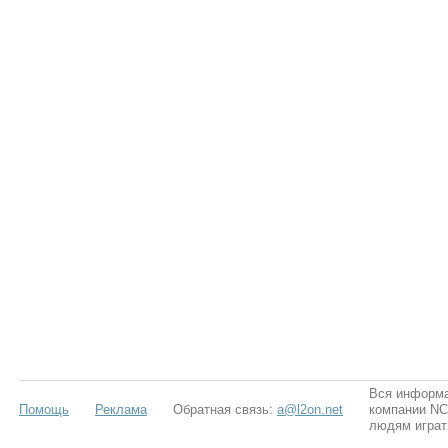
Вся информа
Помощь
Реклама
Обратная связь:
a@l2on.net
компании NCS
людям играт