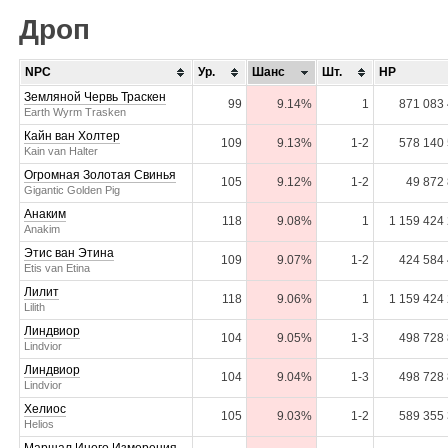
Дроп
NPC
Ур.
Шанс
Шт.
HP
Земляной Червь Траскен
99
9.14%
1
871 083
Earth Wyrm Trasken
Кайн ван Холтер
109
9.13%
1-2
578 140
Kain van Halter
Огромная Золотая Свинья
105
9.12%
1-2
49 872
Gigantic Golden Pig
Анаким
118
9.08%
1
1 159 424
Anakim
Этис ван Этина
109
9.07%
1-2
424 584
Etis van Etina
Лилит
118
9.06%
1
1 159 424
Lilith
Линдвиор
104
9.05%
1-3
498 728
Lindvior
Линдвиор
104
9.04%
1-3
498 728
Lindvior
Хелиос
105
9.03%
1-2
589 355
Helios