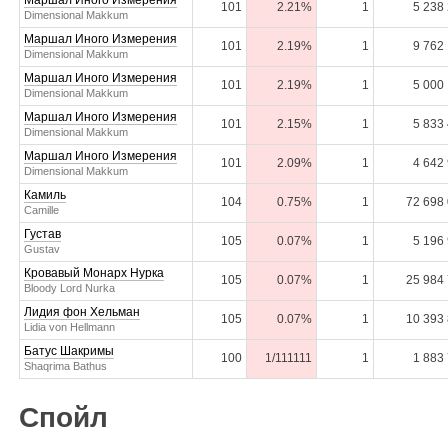
Маршал Иного Измерения
101
2.21%
1
5 238
Dimensional Makkum
Маршал Иного Измерения
101
2.19%
1
9 762
Dimensional Makkum
Маршал Иного Измерения
101
2.19%
1
5 000
Dimensional Makkum
Маршал Иного Измерения
101
2.15%
1
5 833
Dimensional Makkum
Маршал Иного Измерения
101
2.09%
1
4 642
Dimensional Makkum
Камиль
104
0.75%
1
72 698
Camille
Густав
105
0.07%
1
5 196
Gustav
Кровавый Монарх Нурка
105
0.07%
1
25 984
Bloody Lord Nurka
Лидия фон Хельман
105
0.07%
1
10 393
Lidia von Hellmann
Батус Шакримы
100
1/111111
1
1 883
Shaqrima Bathus
Спойл