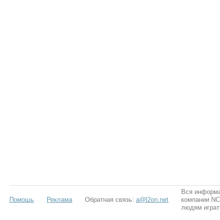
Вся информа
Помощь
Реклама
Обратная связь:
a@l2on.net
компании NCS
людям играт