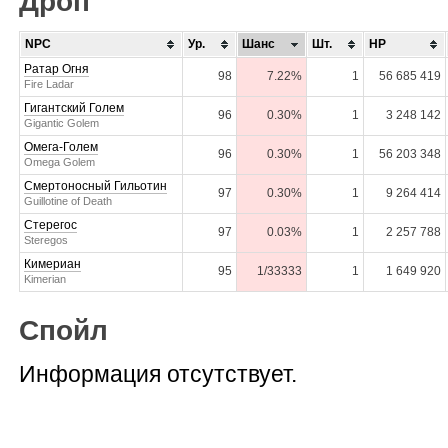
Дроп
NPC
Ур.
Шанс
Шт.
HP
Ратар Огня
98
7.22%
1
56 685 419
Fire Ladar
Гигантский Голем
96
0.30%
1
3 248 142
Gigantic Golem
Омега-Голем
96
0.30%
1
56 203 348
Omega Golem
Смертоносный Гильотин
97
0.30%
1
9 264 414
Guillotine of Death
Стерегос
97
0.03%
1
2 257 788
Steregos
Кимериан
95
1/33333
1
1 649 920
Kimerian
Спойл
Информация отсутствует.