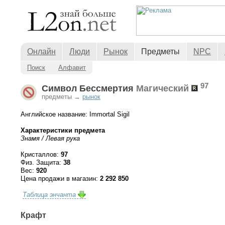
Онлайн
Люди
Рынок
Предметы
NPC
Поиск
Алфавит
97
Символ Бессмертия
Магический
предметы →
рынок
Английское название: Immortal Sigil
Характеристики предмета
Знамя / Левая рука
Кристаллов:
97
Физ. Защита:
38
Вес:
920
Цена продажи в магазин:
2 292 850
Таблица энчанта
Крафт