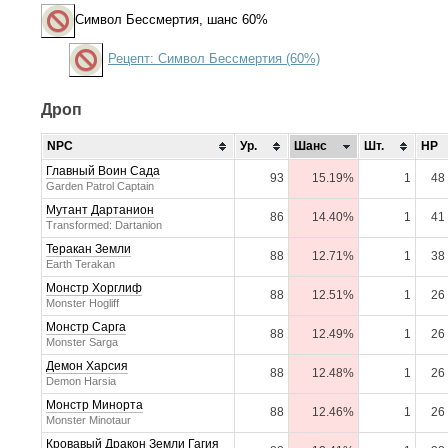
Символ Бессмертия
, шанс 60%
Рецепт: Символ Бессмертия (60%)
Дроп
NPC
Ур.
Шанс
Шт.
HP
Главный Воин Сада
93
15.19%
1
48
Garden Patrol Captain
Мутант Дартанион
86
14.40%
1
41
Transformed: Dartanion
Теракан Земли
88
12.71%
1
38
Earth Terakan
Монстр Хорглиф
88
12.51%
1
26
Monster Hogliff
Монстр Сарга
88
12.49%
1
26
Monster Sarga
Демон Харсия
88
12.48%
1
26
Demon Harsia
Монстр Минорта
88
12.46%
1
26
Monster Minotaur
Кровавый Дракон Земли Гагия