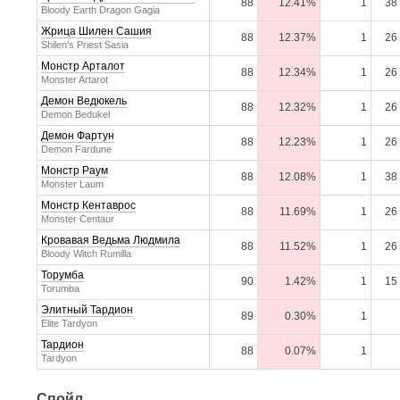
88
12.41%
1
38
Bloody Earth Dragon Gagia
Жрица Шилен Сашия
88
12.37%
1
26
Shilen's Priest Sasia
Монстр Арталот
88
12.34%
1
26
Monster Artarot
Демон Ведюкель
88
12.32%
1
26
Demon Bedukel
Демон Фартун
88
12.23%
1
26
Demon Fardune
Монстр Раум
88
12.08%
1
38
Monster Laum
Монстр Кентаврос
88
11.69%
1
26
Monster Centaur
Кровавая Ведьма Людмила
88
11.52%
1
26
Bloody Witch Rumilla
Торумба
90
1.42%
1
15
Torumba
Элитный Тардион
89
0.30%
1
Elite Tardyon
Тардион
88
0.07%
1
Tardyon
Спойл