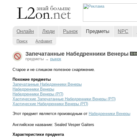
Онлайн
Люди
Рынок
Предметы
NPC
Поиск
Алфавит
Запечатанные Набедренники Венеры
предметы →
рынок
Старое и не слишком полезное снаряжение.
Похожие предметы
Запечатанные Набедренники Венеры
Набедренники Венеры
Набедренники Венеры (РП)
Хаотические Запечатанные Набедренники Венеры (РП)
Хаотические Набедренники Венеры (РП)
Этот предмет является производным от
Набедренники Венеры
Английское название: Sealed Vesper Gaiters
Характеристики предмета