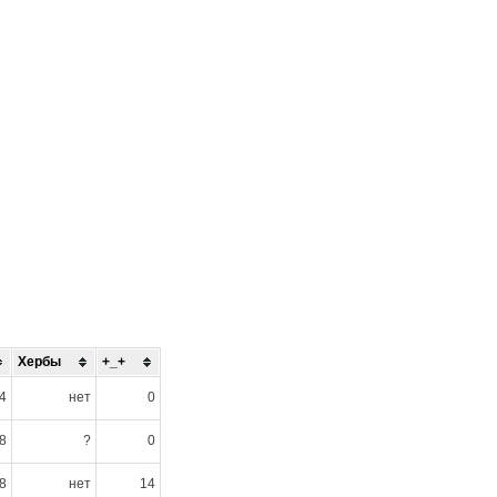
Хербы
+_+
4
нет
0
8
?
0
8
нет
14