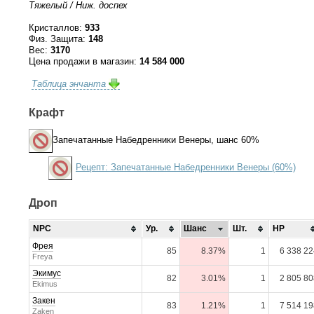
Тяжелый / Ниж. доспех
Кристаллов:
933
Физ. Защита:
148
Вес:
3170
Цена продажи в магазин:
14 584 000
Таблица энчанта
Крафт
Запечатанные Набедренники Венеры
, шанс 60%
Рецепт: Запечатанные Набедренники Венеры (60%)
Дроп
NPC
Ур.
Шанс
Шт.
HP
Фрея
85
8.37%
1
6 338 22
Freya
Экимус
82
3.01%
1
2 805 80
Ekimus
Закен
83
1.21%
1
7 514 19
Zaken