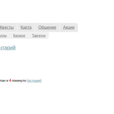
Квесты
Карта
Общение
Акции
оллы
Каталог
Таргетон
нтарий
клан и
4
покинуло
(
история
)