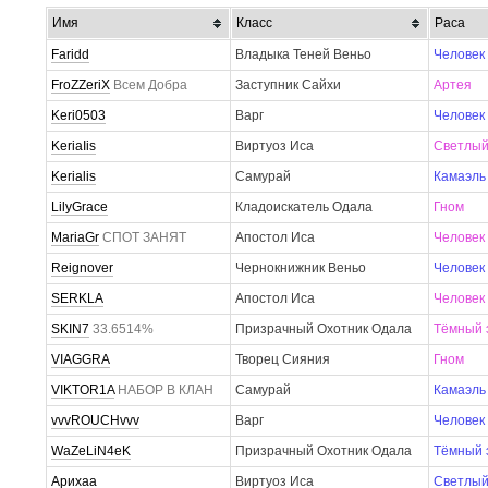
Имя
Класс
Раса
Faridd
Владыка Теней Веньо
Человек
FroZZeriX
Всем Добра
Заступник Сайхи
Артея
Keri0503
Варг
Человек
KeriaIis
Виртуоз Иса
Светлый
Kerialis
Самурай
Камаэль
LilyGrace
Кладоискатель Одала
Гном
MariaGr
СПОТ ЗАНЯТ
Апостол Иса
Человек
Reignover
Чернокнижник Веньо
Человек
SERKLA
Апостол Иса
Человек
SKIN7
33.6514%
Призрачный Охотник Одала
Тёмный 
VIAGGRA
Творец Сияния
Гном
VIKTOR1A
НАБОР В КЛАН
Самурай
Камаэль
vvvROUCHvvv
Варг
Человек
WaZeLiN4eK
Призрачный Охотник Одала
Тёмный 
Арихаа
Виртуоз Иса
Светлый