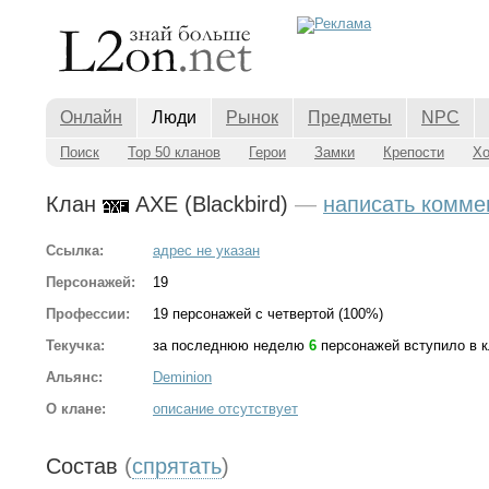
Онлайн
Люди
Рынок
Предметы
NPC
Поиск
Top 50 кланов
Герои
Замки
Крепости
Х
Клан
AXE (Blackbird)
—
написать комме
Ссылка:
адрес не указан
Персонажей:
19
Профессии:
19 персонажей с четвертой (100%)
Текучка:
за последнюю неделю
6
персонажей вступило в 
Альянс:
Deminion
О клане:
описание отсутствует
Состав
(
спрятать
)