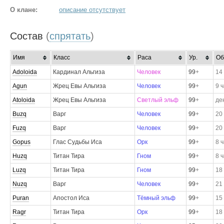
О клане:
описание отсутствует
Состав
(
спрятать
)
Имя
Класс
Раса
Ур.
Об
Adoloida
Кардинал Альгиза
Человек
99
+
14
Agun
Жрец Евы Альгиза
Человек
99
+
9 
Atoloida
Жрец Евы Альгиза
Светлый эльф
99
+
де
Buzq
Варг
Человек
99
+
20
Fuzq
Варг
Человек
99
+
20
Gopus
Глас Судьбы Иса
Орк
99
+
8 
Huzq
Титан Тира
Гном
99
+
8 
Luzq
Титан Тира
Гном
99
+
18
Nuzq
Варг
Человек
99
+
21
Puran
Апостол Иса
Тёмный эльф
99
+
15
Ragr
Титан Тира
Орк
99
+
18