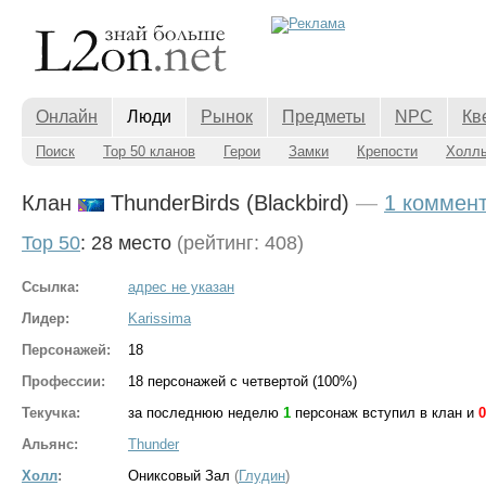
Онлайн
Люди
Рынок
Предметы
NPC
Кв
Поиск
Top 50 кланов
Герои
Замки
Крепости
Холл
Клан
ThunderBirds (Blackbird)
—
1 коммен
Top 50
: 28 место
(рейтинг: 408)
Ссылка:
адрес не указан
Лидер:
Karissima
Персонажей:
18
Профессии:
18 персонажей с четвертой (100%)
Текучка:
за последнюю неделю
1
персонаж вступил в клан и
0
Альянс:
Thunder
Холл
:
Ониксовый Зал
(
Глудин
)