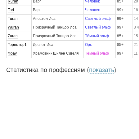
Ruran
Варг
Человек
85
+
20
Torl
Варг
Человек
99
+
18
Turan
Апостол Иса
Светлый эльф
99
+
14
Wuran
Призрачный Танцор Иса
Светлый эльф
99
+
8 
Zuran
Призрачный Танцор Иса
Тёмный эльф
85
+
15
Торнотор1
Деспот Иса
Орк
85
+
21
Фрау
Храмовник Шилен Сигеля
Тёмный эльф
99
+
11
Статистика по профессиям
(
показать
)