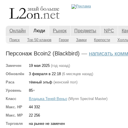
Онлайн
Люди
Рынок
Предметы
NPC
Кв
Поиск
Top 50 кланов
Герои
Замки
Крепости
Холл
Персонаж Bcoin2 (Blackbird)
—
написать ком
Замечен
19 мая 2025
(год назад)
Обновлён
3 февраля в 22:18
(6 месяцев назад)
Раса
тёмный эльф
(женский пол)
Уровень
85
+
Класс
Владыка Теней Веньо
(Wynn Spectral Master)
Макс. HP
44 332
Макс. MP
22 256
Торговля
на рынке не замечен