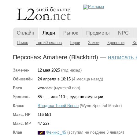
Онлайн
Люди
Рынок
Предметы
NPC
Поиск
Top 50 кланов
Герои
Замки
Крепости
Х
Персонаж Amatiere (Blackbird)
—
написать
Замечен
12 мая 2025
(год назад)
Обновлён
24 апреля в 10:15
(4 месяца назад)
Раса
человек
(мужской пол)
Уровень
85
+
… или 110
+
, судя по амуниции
Класс
Владыка Теней Веньо
(Wynn Spectral Master)
Макс. HP
116 551
Макс. MP
47 227
Клан
Феникс_45
(вступил не позднее 3 января)