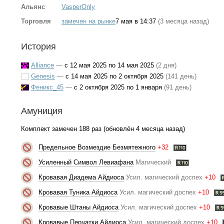
Альянс
VasperOnly
Торговля
замечен на рынке
7 мая в 14:37
(3 месяца назад)
История
Alliance
—
с 12 мая 2025 по 14 мая 2025
(2 дня)
Genesis
—
с 14 мая 2025 по 2 октября 2025
(141 день)
Феникс_45
—
с 2 октября 2025 по 1 января
(91 день)
Амуниция
Комплект замечен 188 раз (обновлён 4 месяца назад)
Предельное Возмездие Безмятежного
+32
Усиленный Символ Левиафана
Магический
Кровавая Диадема Айдиоса
Усил. магический доспех
+10
Кровавая Туника Айдиоса
Усил. магический доспех
+10
Кровавые Штаны Айдиоса
Усил. магический доспех
+10
Кровавые Перчатки Айдиоса
Усил. магический доспех
+10