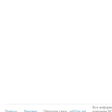
Вся информа
Помощь
Реклама
Обратная связь:
a@l2on.net
компании NCS