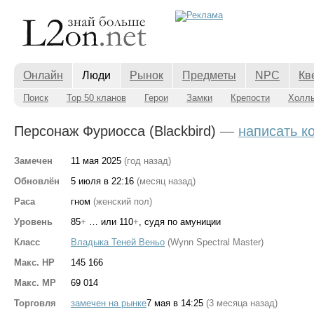
Онлайн
Люди
Рынок
Предметы
NPC
Кв
Поиск
Top 50 кланов
Герои
Замки
Крепости
Холл
Персонаж Фуриосса (Blackbird)
—
написать к
Замечен
11 мая 2025
(год назад)
Обновлён
5 июля в 22:16
(месяц назад)
Раса
гном
(женский пол)
Уровень
85
+
… или 110
+
, судя по амуниции
Класс
Владыка Теней Веньо
(Wynn Spectral Master)
Макс. HP
145 166
Макс. MP
69 014
Торговля
замечен на рынке
7 мая в 14:25
(3 месяца назад)