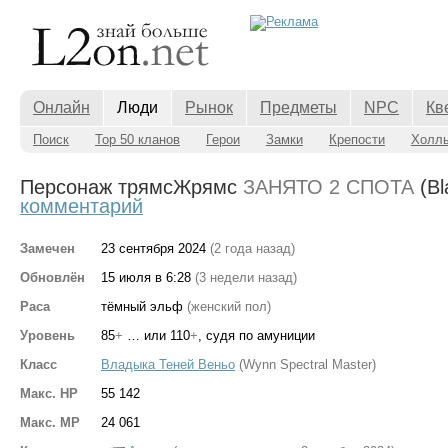
Онлайн
Люди
Рынок
Предметы
NPC
Кв
Поиск
Top 50 кланов
Герои
Замки
Крепости
Холл
Персонаж трямсЖрямс
ЗАНЯТО 2 СПОТА
(Bl
комментарий
Замечен
23 сентября 2024
(2 года назад)
Обновлён
15 июля в 6:28
(3 недели назад)
Раса
тёмный эльф
(женский пол)
Уровень
85
+
… или 110
+
, судя по амуниции
Класс
Владыка Теней Веньо
(Wynn Spectral Master)
Макс. HP
55 142
Макс. MP
24 061