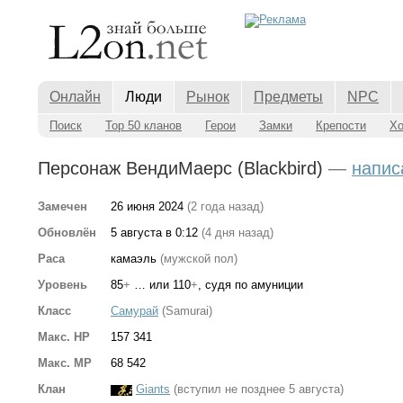
Онлайн
Люди
Рынок
Предметы
NPC
Поиск
Top 50 кланов
Герои
Замки
Крепости
Х
Персонаж ВендиМаерс (Blackbird)
—
напис
Замечен
26 июня 2024
(2 года назад)
Обновлён
5 августа в 0:12
(4 дня назад)
Раса
камаэль
(мужской пол)
Уровень
85
+
… или 110
+
, судя по амуниции
Класс
Самурай
(Samurai)
Макс. HP
157 341
Макс. MP
68 542
Клан
Giants
(вступил не позднее 5 августа)