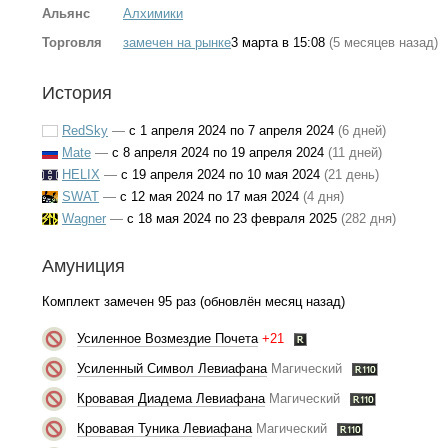
Альянс
Алхимики
Торговля
замечен на рынке
3 марта в 15:08
(5 месяцев назад)
История
RedSky
—
с 1 апреля 2024 по 7 апреля 2024
(6 дней)
Mate
—
с 8 апреля 2024 по 19 апреля 2024
(11 дней)
HELIX
—
с 19 апреля 2024 по 10 мая 2024
(21 день)
SWAT
—
с 12 мая 2024 по 17 мая 2024
(4 дня)
Wagner
—
с 18 мая 2024 по 23 февраля 2025
(282 дня)
Амуниция
Комплект замечен 95 раз (обновлён месяц назад)
Усиленное Возмездие Почета
+21
Усиленный Символ Левиафана
Магический
Кровавая Диадема Левиафана
Магический
Кровавая Туника Левиафана
Магический