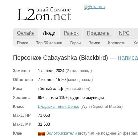
Онлайн
Люди
Рынок
Предметы
NPC
Поиск
Top 50 кланов
Герои
Замки
Крепости
Х
Персонаж Cabayashka (Blackbird)
—
написа
Замечен
1 апреля 2024
(2 года назад)
Обновлён
7 июля в 15:20
(месяц назад)
Раса
тёмный эльф
(женский пол)
Уровень
85
+
… или 110
+
, судя по амуниции
Класс
Владыка Теней Веньо
(Wynn Spectral Master)
Макс. HP
73 068
Макс. MP
31 583
Клан
Золотоискатели
(вступил не позднее 24 феврал