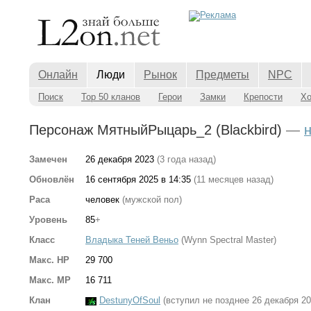
Онлайн
Люди
Рынок
Предметы
NPC
Поиск
Top 50 кланов
Герои
Замки
Крепости
Х
Персонаж МятныйРыцарь_2 (Blackbird)
—
Замечен
26 декабря 2023
(3 года назад)
Обновлён
16 сентября 2025 в 14:35
(11 месяцев назад)
Раса
человек
(мужской пол)
Уровень
85
+
Класс
Владыка Теней Веньо
(Wynn Spectral Master)
Макс. HP
29 700
Макс. MP
16 711
Клан
DestunyOfSoul
(вступил не позднее 26 декабря 20