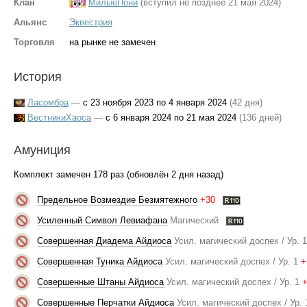
Клан
МилыеПони
(вступил не позднее 21 мая 2024)
Альянс
Эквестрия
Торговля
на рынке не замечен
История
Ласомбра
—
с 23 ноября 2023 по 4 января 2024
(42 дня)
ВестникиХаоса
—
с 6 января 2024 по 21 мая 2024
(136 дней)
Амуниция
Комплект замечен 178 раз (обновлён 2 дня назад)
Предельное Возмездие Безмятежного
+30
Усиленный Символ Левиафана
Магический
Совершенная Диадема Айдиоса
Усил. магический доспех / Ур. 
Совершенная Туника Айдиоса
Усил. магический доспех / Ур. 1
+
Совершенные Штаны Айдиоса
Усил. магический доспех / Ур. 1
Совершенные Перчатки Айдиоса
Усил. магический доспех / Ур. 