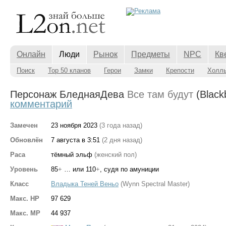
Онлайн
Люди
Рынок
Предметы
NPC
Кв
Поиск
Top 50 кланов
Герои
Замки
Крепости
Холл
Персонаж БледнаяДева
Все там будут
(Black
комментарий
Замечен
23 ноября 2023
(3 года назад)
Обновлён
7 августа в 3:51
(2 дня назад)
Раса
тёмный эльф
(женский пол)
Уровень
85
+
… или 110
+
, судя по амуниции
Класс
Владыка Теней Веньо
(Wynn Spectral Master)
Макс. HP
97 629
Макс. MP
44 937