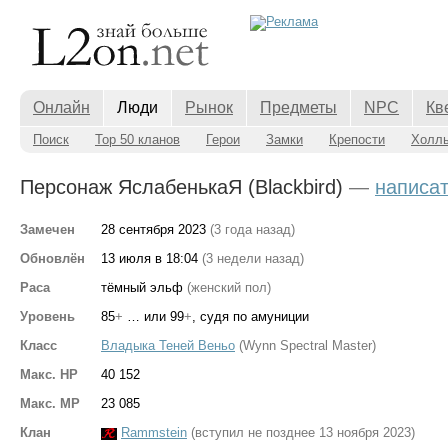
Онлайн
Люди
Рынок
Предметы
NPC
Кв
Поиск
Top 50 кланов
Герои
Замки
Крепости
Холл
Персонаж ЯслабенькаЯ (Blackbird)
—
написа
Замечен
28 сентября 2023
(3 года назад)
Обновлён
13 июля в 18:04
(3 недели назад)
Раса
тёмный эльф
(женский пол)
Уровень
85
+
… или 99
+
, судя по амуниции
Класс
Владыка Теней Веньо
(Wynn Spectral Master)
Макс. HP
40 152
Макс. MP
23 085
Клан
Rammstein
(вступил не позднее 13 ноября 2023)