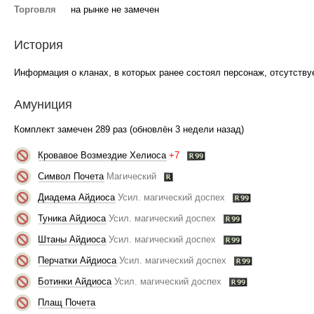
Торговля
на рынке не замечен
История
Информация о кланах, в которых ранее состоял персонаж, отсутствуе
Амуниция
Комплект замечен 289 раз (обновлён 3 недели назад)
Кровавое Возмездие Хелиоса
+7
Символ Почета
Магический
Диадема Айдиоса
Усил. магический доспех
Туника Айдиоса
Усил. магический доспех
Штаны Айдиоса
Усил. магический доспех
Перчатки Айдиоса
Усил. магический доспех
Ботинки Айдиоса
Усил. магический доспех
Плащ Почета