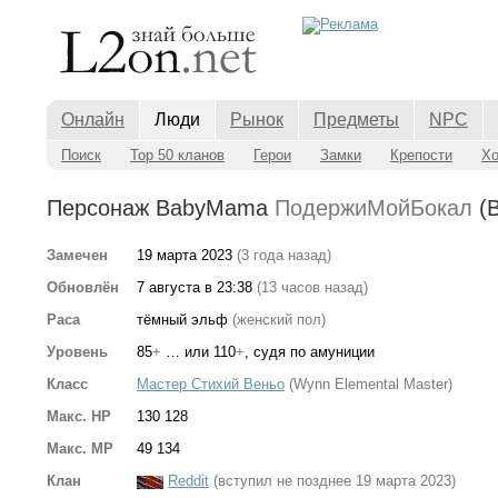
Онлайн
Люди
Рынок
Предметы
NPC
Поиск
Top 50 кланов
Герои
Замки
Крепости
Х
Персонаж BabyMama
ПодержиМойБокал
(B
Замечен
19 марта 2023
(3 года назад)
Обновлён
7 августа в 23:38
(13 часов назад)
Раса
тёмный эльф
(женский пол)
Уровень
85
+
… или 110
+
, судя по амуниции
Класс
Мастер Стихий Веньо
(Wynn Elemental Master)
Макс. HP
130 128
Макс. MP
49 134
Клан
Reddit
(вступил не позднее 19 марта 2023)