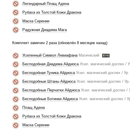
Легендарный Плащ Адена
Рубаха из Толстой Кожи Дракона
Маска Серении
Радужная Диадема Мага
Комплект замечен 2 раза (обновлён 8 месяцев назад)
Усиленный Символ Левиафана
Магический
Бесподобная Диадема Айдиоса
Усил. магический доспех / У
Бесподобная Туника Айдиоса
Усил. магический доспех / Ур.
Бесподобные Штаны Айдиоса
Усил. магический доспех / Ур.
Бесподобные Перчатки Айдиоса
Усил. магический доспех / У
Бесподобные Ботинки Айдиоса
Усил. магический доспех / Ур
Плащ Адена
Рубаха из Толстой Кожи Дракона
Маска Серении