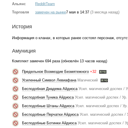
Альянс
RedditTeam
Торговля
замечен на рынке
7 мая в 14:37
(3 месяца назад)
История
Информация о кланах, в которых ранее состоял персонаж, отсутс
Амуниция
Комплект замечен 694 раза (обновлён 13 часов назад)
Предельное Возмездие Безмятежного
+32
Усиленный Символ Левиафана
Магический
Бесподобная Диадема Айдиоса
Усил. магический доспех / У
Бесподобная Туника Айдиоса
Усил. магический доспех / Ур.
Бесподобные Штаны Айдиоса
Усил. магический доспех / Ур.
Бесподобные Перчатки Айдиоса
Усил. магический доспех / У
Бесподобные Ботинки Айдиоса
Усил. магический доспех / Ур