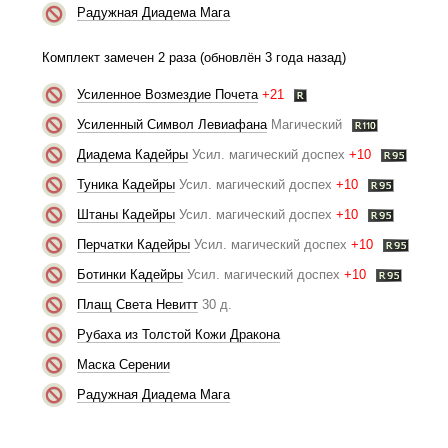
Радужная Диадема Мага
Комплект замечен 2 раза (обновлён 3 года назад)
Усиленное Возмездие Почета
+21
Усиленный Символ Левиафана
Магический
Диадема Кадейры
Усил. магический доспех
+10
Туника Кадейры
Усил. магический доспех
+10
Штаны Кадейры
Усил. магический доспех
+10
Перчатки Кадейры
Усил. магический доспех
+10
Ботинки Кадейры
Усил. магический доспех
+10
Плащ Света Невитт
30 д.
Рубаха из Толстой Кожи Дракона
Маска Серении
Радужная Диадема Мага