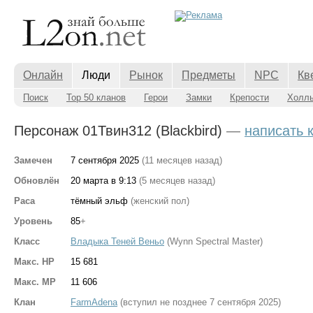
Онлайн
Люди
Рынок
Предметы
NPC
Кв
Поиск
Top 50 кланов
Герои
Замки
Крепости
Холл
Персонаж 01Твин312 (Blackbird)
—
написать 
Замечен
7 сентября 2025
(11 месяцев назад)
Обновлён
20 марта в 9:13
(5 месяцев назад)
Раса
тёмный эльф
(женский пол)
Уровень
85
+
Класс
Владыка Теней Веньо
(Wynn Spectral Master)
Макс. HP
15 681
Макс. MP
11 606
Клан
FarmAdena
(вступил не позднее 7 сентября 2025)