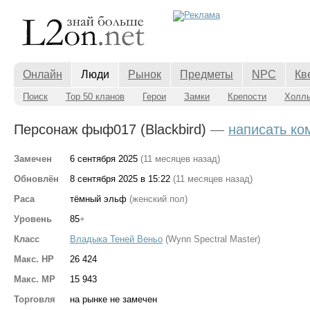
Онлайн
Люди
Рынок
Предметы
NPC
Кв
Поиск
Top 50 кланов
Герои
Замки
Крепости
Холл
Персонаж фыф017 (Blackbird)
—
написать ко
Замечен
6 сентября 2025
(11 месяцев назад)
Обновлён
8 сентября 2025 в 15:22
(11 месяцев назад)
Раса
тёмный эльф
(женский пол)
Уровень
85
+
Класс
Владыка Теней Веньо
(Wynn Spectral Master)
Макс. HP
26 424
Макс. MP
15 943
Торговля
на рынке не замечен