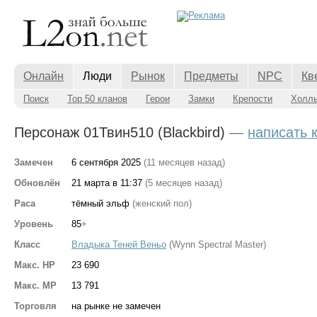
Онлайн
Люди
Рынок
Предметы
NPC
Кв
Поиск
Top 50 кланов
Герои
Замки
Крепости
Холл
Персонаж 01Твин510 (Blackbird)
—
написать 
Замечен
6 сентября 2025
(11 месяцев назад)
Обновлён
21 марта в 11:37
(5 месяцев назад)
Раса
тёмный эльф
(женский пол)
Уровень
85
+
Класс
Владыка Теней Веньо
(Wynn Spectral Master)
Макс. HP
23 690
Макс. MP
13 791
Торговля
на рынке не замечен