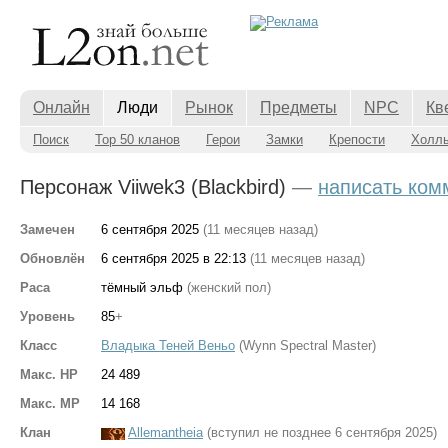
Онлайн
Люди
Рынок
Предметы
NPC
Кв
Поиск
Top 50 кланов
Герои
Замки
Крепости
Холл
Персонаж Viiwek3 (Blackbird)
—
написать ком
Замечен
6 сентября 2025
(11 месяцев назад)
Обновлён
6 сентября 2025 в 22:13
(11 месяцев назад)
Раса
тёмный эльф
(женский пол)
Уровень
85
+
Класс
Владыка Теней Веньо
(Wynn Spectral Master)
Макс. HP
24 489
Макс. MP
14 168
Клан
Allemantheia
(вступил не позднее 6 сентября 2025)