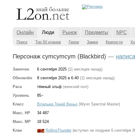
Онлайн
Люди
Рынок
Предметы
NPC
Поиск
Top 50 кланов
Герои
Замки
Крепости
Х
Персонаж cymcymcym (Blackbird)
—
написа
Замечен
6 сентября 2025
(11 месяцев назад)
Обновлён
8 сентября 2025 в 6:40
(11 месяцев назад)
Раса
тёмный эльф
(женский пол)
Уровень
85
+
Класс
Владыка Теней Веньо
(Wynn Spectral Master)
Макс. HP
34 487
Макс. MP
18 524
Клан
RollingThunder
(вступил не позднее 6 сентября 2