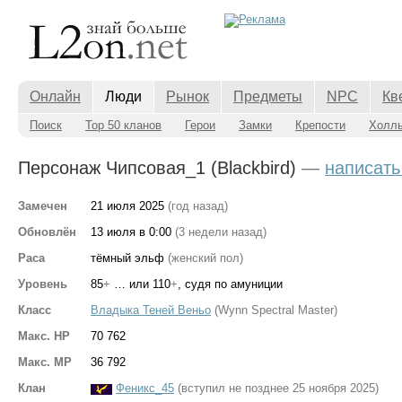
Онлайн
Люди
Рынок
Предметы
NPC
Кв
Поиск
Top 50 кланов
Герои
Замки
Крепости
Холл
Персонаж Чипсовая_1 (Blackbird)
—
написать
Замечен
21 июля 2025
(год назад)
Обновлён
13 июля в 0:00
(3 недели назад)
Раса
тёмный эльф
(женский пол)
Уровень
85
+
… или 110
+
, судя по амуниции
Класс
Владыка Теней Веньо
(Wynn Spectral Master)
Макс. HP
70 762
Макс. MP
36 792
Клан
Феникс_45
(вступил не позднее 25 ноября 2025)