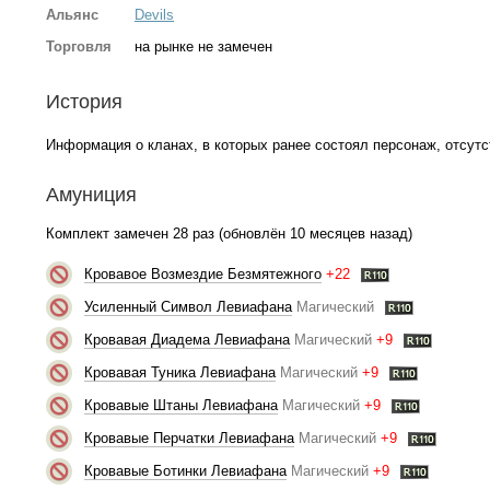
Альянс
Devils
Торговля
на рынке не замечен
История
Информация о кланах, в которых ранее состоял персонаж, отсутс
Амуниция
Комплект замечен 28 раз (обновлён 10 месяцев назад)
Кровавое Возмездие Безмятежного
+22
Усиленный Символ Левиафана
Магический
Кровавая Диадема Левиафана
Магический
+9
Кровавая Туника Левиафана
Магический
+9
Кровавые Штаны Левиафана
Магический
+9
Кровавые Перчатки Левиафана
Магический
+9
Кровавые Ботинки Левиафана
Магический
+9