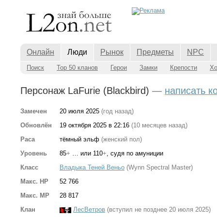
Онлайн
Люди
Рынок
Предметы
NPC
Поиск
Top 50 кланов
Герои
Замки
Крепости
Х
Персонаж LaFurie (Blackbird)
—
написать к
Замечен
20 июля 2025
(год назад)
Обновлён
19 октября 2025 в 22:16
(10 месяцев назад)
Раса
тёмный эльф
(женский пол)
Уровень
85
+
… или 110
+
, судя по амуниции
Класс
Владыка Теней Веньо
(Wynn Spectral Master)
Макс. HP
52 766
Макс. MP
28 817
Клан
ЛесВетров
(вступил не позднее 20 июля 2025)