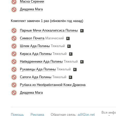
Маска Серении
Диадема Мага
Комплект замечен 1 раз (обновлён год назад)
Парные Мечи Апокалипсиса Полины
Символ Почета
Магический
Шлем Ада Полины
Тяжелый
Кираса Ада Полины
Тяжелый
Набедренники Ада Полины
Тяжелый
Рукавицы Ада Полины
Тяжелый
Сапоги Ада Полины
Тяжелый
Рубаха из Необработанной Кожи Дракона
Диадема Мага
Вся инфо
Помощь
Реклама
Обратная связь:
a@l2on.net