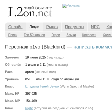
Онлайн
Люди
Рынок
Предметы
NPC
Кв
Поиск
Top 50 кланов
Герои
Замки
Крепости
Холл
Персонаж p1vo (Blackbird)
—
написать комме
Замечен
19 июля 2025
(год назад)
Обновлён
1 июля в 2:11
(месяц назад)
Раса
артея
(женский пол)
Уровень
85
+
… или 110
+
, судя по амуниции
Класс
Владыка Теней Веньо
(Wynn Spectral Master)
Макс. HP
397 925
Макс. MP
154 469
Клан
Night
(вступил не позднее 23 сентября 2025)