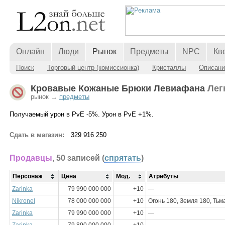
Онлайн
Люди
Рынок
Предметы
NPC
Кв
Поиск
Торговый центр (комиссионка)
Кристаллы
Описани
Кровавые Кожаные Брюки Левиафана
Лег
рынок →
предметы
Получаемый урон в PvE -5%. Урон в PvE +1%.
Сдать в магазин:
329 916 250
Продавцы
, 50 записей
(
спрятать
)
Персонаж
Цена
Мод.
Атрибуты
Zarinka
79 990 000 000
+10
—
Nikronel
78 000 000 000
+10
Огонь 180, Земля 180, Тьм
Zarinka
79 990 000 000
+10
—