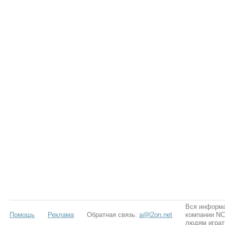
Вся информа
Помощь
Реклама
Обратная связь:
a@l2on.net
компании NCS
людям играт