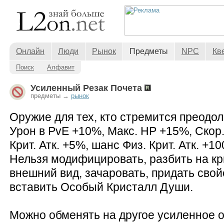
Онлайн
Люди
Рынок
Предметы
NPC
Кв
Поиск
Алфавит
Усиленный Резак Почета
предметы →
рынок
Оружие для тех, кто стремится преодол
Урон в PvE +10%, Макс. HP +15%, Скор.
Крит. Атк. +5%, шанс Физ. Крит. Атк. +10
Нельзя модифицировать, разбить на к
внешний вид, зачаровать, придать сво
вставить Особый Кристалл Души.
Можно обменять на другое усиленное 