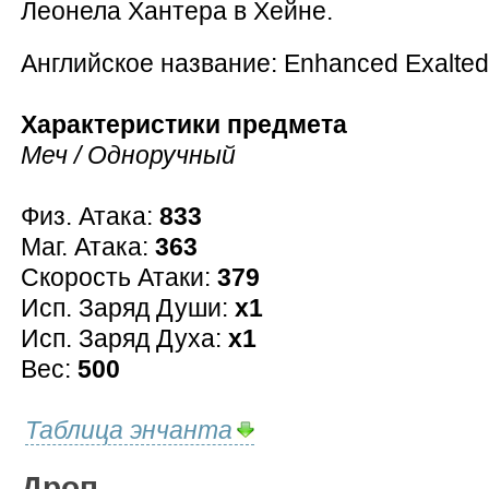
Леонела Хантера в Хейне.
Английское название: Enhanced Exalted
Характеристики предмета
Меч / Одноручный
Физ. Атака:
833
Маг. Атака:
363
Скорость Атаки:
379
Исп. Заряд Души:
x1
Исп. Заряд Духа:
x1
Вес:
500
Таблица энчанта
Дроп