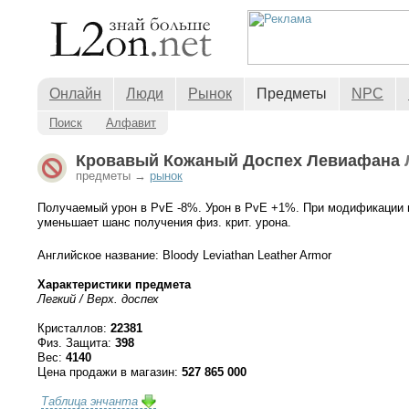
Онлайн
Люди
Рынок
Предметы
NPC
Поиск
Алфавит
Кровавый Кожаный Доспех Левиафана
предметы →
рынок
Получаемый урон в PvE -8%. Урон в PvE +1%. При модификации н
уменьшает шанс получения физ. крит. урона.
Английское название: Bloody Leviathan Leather Armor
Характеристики предмета
Легкий / Верх. доспех
Кристаллов:
22381
Физ. Защита:
398
Вес:
4140
Цена продажи в магазин:
527 865 000
Таблица энчанта