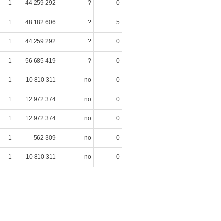
1
44 259 292
?
0
1
48 182 606
?
5
1
44 259 292
?
0
1
56 685 419
?
0
1
10 810 311
no
0
1
12 972 374
no
0
1
12 972 374
no
0
1
562 309
no
0
1
10 810 311
no
0