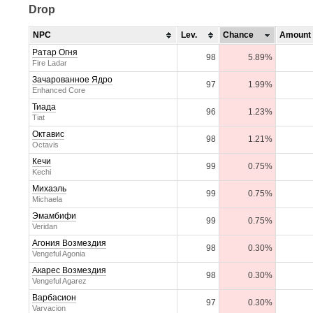
Drop
NPC
Lev.
Chance
Amount
Ратар Огня
98
5.89%
Fire Ladar
Зачарованное Ядро
97
1.99%
Enhanced Core
Тиада
96
1.23%
Tiat
Октавис
98
1.21%
Octavis
Кечи
99
0.75%
Kechi
Михаэль
99
0.75%
Michaela
Эмамбифи
99
0.75%
Veridan
Агония Возмездия
98
0.30%
Vengeful Agonia
Акарес Возмездия
98
0.30%
Vengeful Agarez
Варбасион
97
0.30%
Varvacion