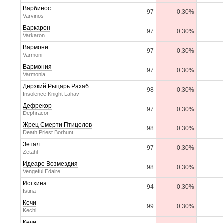
Варбинос
97
0.30%
Varvinos
Варкарон
97
0.30%
Varkaron
Вармони
97
0.30%
Varmoni
Вармония
97
0.30%
Varmonia
Дерзкий Рыцарь Рахаб
98
0.30%
Insolence Knight Lahav
Дефрекор
97
0.30%
Dephracor
Жрец Смерти Птицелов
98
0.30%
Death Priest Borhunt
Зетал
97
0.30%
Zetahl
Идеаре Возмездия
98
0.30%
Vengeful Edaire
Истхина
94
0.30%
Istina
Кечи
99
0.30%
Kechi
Кечи