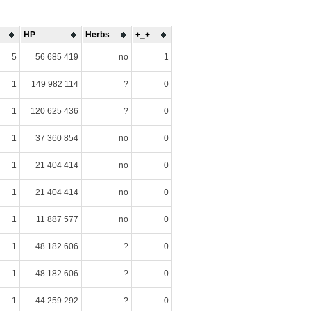
HP
Herbs
+_+
5
56 685 419
no
1
1
149 982 114
?
0
1
120 625 436
?
0
1
37 360 854
no
0
1
21 404 414
no
0
1
21 404 414
no
0
1
11 887 577
no
0
1
48 182 606
?
0
1
48 182 606
?
0
1
44 259 292
?
0