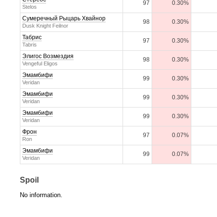
97
0.30%
Stelos
Сумеречный Рыцарь Хвайнор
98
0.30%
Dusk Knight Feilnor
Табрис
97
0.30%
Tabris
Элигос Возмездия
98
0.30%
Vengeful Eligos
Эмамбифи
99
0.30%
Veridan
Эмамбифи
99
0.30%
Veridan
Эмамбифи
99
0.30%
Veridan
Фрон
97
0.07%
Ron
Эмамбифи
99
0.07%
Veridan
Spoil
No information.