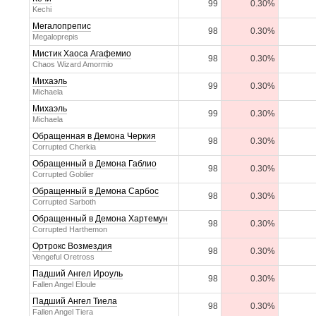
99
0.30%
Kechi
Мегалопрепис
98
0.30%
Megaloprepis
Мистик Хаоса Агафемио
98
0.30%
Chaos Wizard Amormio
Михаэль
99
0.30%
Michaela
Михаэль
99
0.30%
Michaela
Обращенная в Демона Черкия
98
0.30%
Corrupted Cherkia
Обращенный в Демона Габлио
98
0.30%
Corrupted Goblier
Обращенный в Демона Сарбос
98
0.30%
Corrupted Sarboth
Обращенный в Демона Хартемун
98
0.30%
Corrupted Harthemon
Ортрокс Возмездия
98
0.30%
Vengeful Oretross
Падший Ангел Ироуль
98
0.30%
Fallen Angel Eloule
Падший Ангел Тиела
98
0.30%
Fallen Angel Tiera