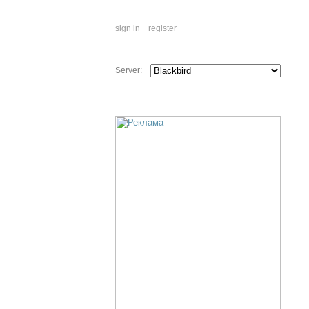
sign in
register
Server: