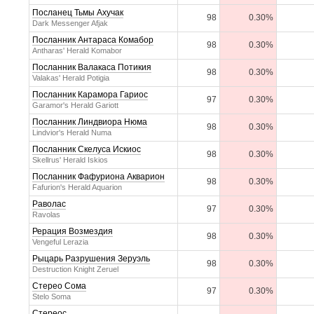
Посланец Тьмы Ахучак
98
0.30%
Dark Messenger Afjak
Посланник Антараса Комабор
98
0.30%
Antharas' Herald Komabor
Посланник Валакаса Потикия
98
0.30%
Valakas' Herald Potigia
Посланник Карамора Гариос
97
0.30%
Garamor's Herald Gariott
Посланник Линдвиора Нюма
98
0.30%
Lindvior's Herald Numa
Посланник Скелуса Искиос
98
0.30%
Skellrus' Herald Iskios
Посланник Фафуриона Акварион
98
0.30%
Fafurion's Herald Aquarion
Раволас
97
0.30%
Ravolas
Рерация Возмездия
98
0.30%
Vengeful Lerazia
Рыцарь Разрушения Зеруэль
98
0.30%
Destruction Knight Zeruel
Стерео Сома
97
0.30%
Stelo Soma
Стереос