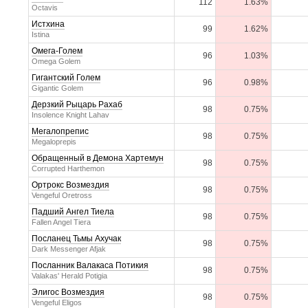
112
1.63%
Octavis
Истхина
99
1.62%
Istina
Омега-Голем
96
1.03%
Omega Golem
Гигантский Голем
96
0.98%
Gigantic Golem
Дерзкий Рыцарь Рахаб
98
0.75%
Insolence Knight Lahav
Мегалопрепис
98
0.75%
Megaloprepis
Обращенный в Демона Хартемун
98
0.75%
Corrupted Harthemon
Ортрокс Возмездия
98
0.75%
Vengeful Oretross
Падший Ангел Тиела
98
0.75%
Fallen Angel Tiera
Посланец Тьмы Ахучак
98
0.75%
Dark Messenger Afjak
Посланник Валакаса Потикия
98
0.75%
Valakas' Herald Potigia
Элигос Возмездия
98
0.75%
Vengeful Eligos