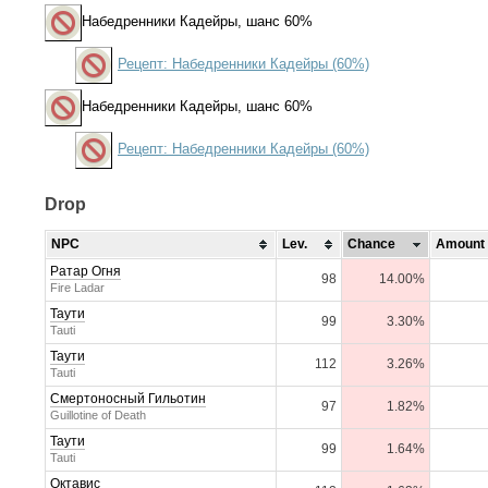
Набедренники Кадейры
, шанс 60%
Рецепт: Набедренники Кадейры (60%)
Набедренники Кадейры
, шанс 60%
Рецепт: Набедренники Кадейры (60%)
Drop
NPC
Lev.
Chance
Amount
Ратар Огня
98
14.00%
Fire Ladar
Таути
99
3.30%
Tauti
Таути
112
3.26%
Tauti
Смертоносный Гильотин
97
1.82%
Guillotine of Death
Таути
99
1.64%
Tauti
Октавис