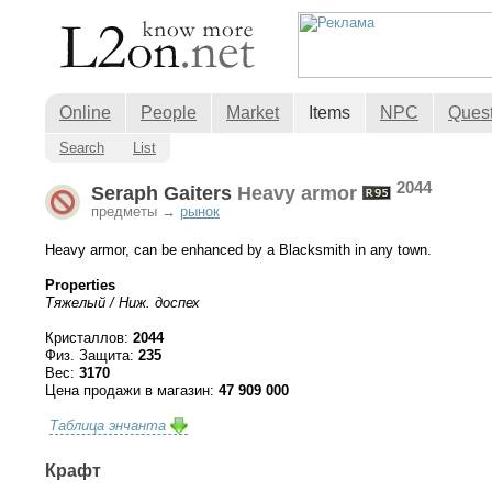
Online
People
Market
Items
NPC
Ques
Search
List
2044
Seraph Gaiters
Heavy armor
предметы →
рынок
Heavy armor, can be enhanced by a Blacksmith in any town.
Properties
Тяжелый / Ниж. доспех
Кристаллов:
2044
Физ. Защита:
235
Вес:
3170
Цена продажи в магазин:
47 909 000
Таблица энчанта
Крафт