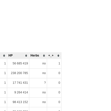
HP
Herbs
+_+
1
56 685 419
no
1
1
238 200 785
no
0
1
17 741 431
?
0
1
9 264 414
no
0
1
98 413 152
no
0