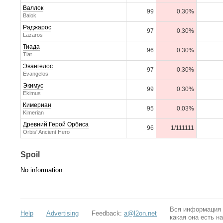
Валлок
99
0.30%
Balok
Раджарос
97
0.30%
Lazaros
Тиада
96
0.30%
Tiat
Эвангелос
97
0.30%
Evangelos
Экимус
99
0.30%
Ekimus
Кимериан
95
0.03%
Kimerian
Древний Герой Орбиса
96
1/111111
Orbis' Ancient Hero
Spoil
No information.
Вся информация о
Help
Advertising
Feedback:
a@l2on.net
какая она есть н