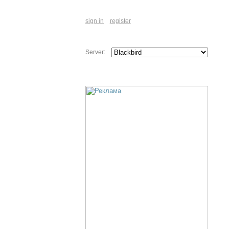
sign in
register
Server: