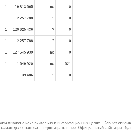
1
19 813 665
no
0
1
2 257 788
?
0
1
120 625 436
?
0
1
2 257 788
?
0
1
127 545 939
no
0
1
1 649 920
no
621
1
139 486
?
0
публикована исключительно в информационных целях. L2on.net описывае
а самом деле, помогая людям играть в нее. Официальный сайт игры: 4g