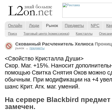
Онлайн
Люди
Рынок
Предметы
NPC
Кв
Поиск
Торговый центр (комиссионка)
Кристаллы
Описани
Скованный Расчленитель Хелиоса
Прониц
рынок →
предметы
<Свойство Кристалла Души>
Скор. Маг. +15%. Наносит дополнительн
помощью Свитка Снятия Оков можно с
обычным. При модификации на +4 увели
шанс Крит. Атк. маг. умений.
На сервере Blackbird предмет
замечен.